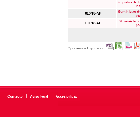
impulso de lo
in
Suministro de
010/18-AF
pa
Suministro 
011/18-AF
pa
Opciones de Exportación:
|
|
|
|
|
Contacto
Aviso legal
Accesibilidad