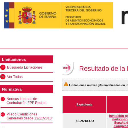
Licitaciones
Resultado de la
Búsqueda Licitaciones
Ver Todas
Licitaciones nuevas y/o modificadas en lo
Normativa
Normas Internas de
Contratación EPE Red.es
Expediente
Pliego Condiciones
Invitación g
Generales desde 12/11/2013
participar
C025/18-CO
España d
Congress