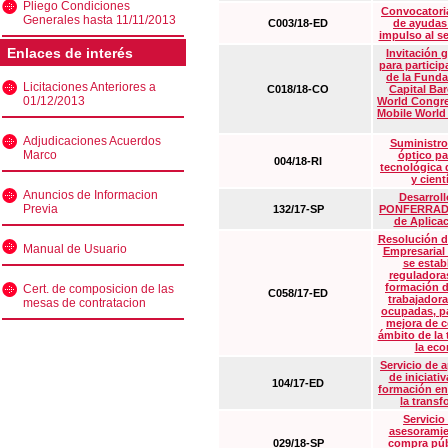
Pliego Condiciones
Convocatoria
Generales hasta 11/11/2013
C003/18-ED
de ayudas
impulso al s
Enlaces de interés
Invitación 
para particip
de la Funda
Licitaciones Anteriores a
C018/18-CO
Capital Ba
01/12/2013
World Congre
Mobile World
Adjudicaciones Acuerdos
Suministro
Marco
óptico pa
004/18-RI
tecnológica 
y cient
Anuncios de Informacion
Desarrollo
Previa
132/17-SP
PONFERRADA 
de Aplica
Resolución d
Manual de Usuario
Empresarial
se estab
reguladora
formación d
Cert. de composicion de las
C058/17-ED
trabajadora
mesas de contratacion
ocupadas, pa
mejora de c
ámbito de la
la eco
Servicio de 
de iniciati
104/17-ED
formación en
la transf
Servicio
asesoramie
029/18-SP
compra púb