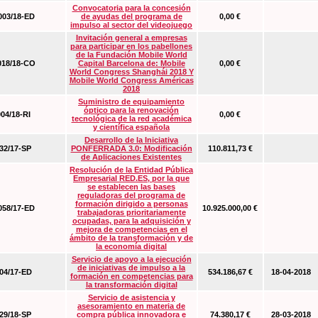
Convocatoria para la concesión
03/18-ED
de ayudas del programa de
0,00 €
impulso al sector del videojuego
Invitación general a empresas
para participar en los pabellones
de la Fundación Mobile World
18/18-CO
Capital Barcelona de: Mobile
0,00 €
World Congress Shanghái 2018 Y
Mobile World Congress Américas
2018
Suministro de equipamiento
óptico para la renovación
04/18-RI
0,00 €
tecnológica de la red académica
y científica española
Desarrollo de la Iniciativa
2/17-SP
PONFERRADA 3.0: Modificación
110.811,73 €
de Aplicaciones Existentes
Resolución de la Entidad Pública
Empresarial RED.ES, por la que
se establecen las bases
reguladoras del programa de
formación dirigido a personas
58/17-ED
10.925.000,00 €
trabajadoras prioritariamente
ocupadas, para la adquisición y
mejora de competencias en el
ámbito de la transformación y de
la economía digital
Servicio de apoyo a la ejecución
de iniciativas de impulso a la
4/17-ED
534.186,67 €
18-04-2018
formación en competencias para
la transformación digital
Servicio de asistencia y
asesoramiento en materia de
9/18-SP
compra pública innovadora e
74.380,17 €
28-03-2018