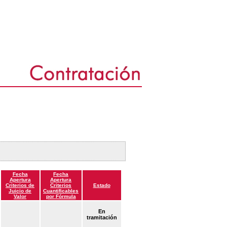
Fecha
Fecha
Apertura
Apertura
Criterios de
Criterios
Estado
Juicio de
Cuantificables
Valor
por Fórmula
En
tramitación