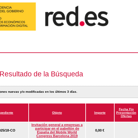
Resultado de la Búsqueda
ones nuevas y/o modificadas en los últimos 3 días.
Fecha Fin
pediente
Objeto
Importe
Presentación
Ofertas
Invitación general a empresas a
participar en el pabellón de
25/18-CO
0,00 €
España del Mobile World
Congress Barcelona 2019