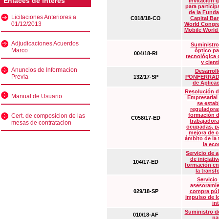
Enlaces de interés
Invitación 
para particip
de la Funda
Licitaciones Anteriores a
C018/18-CO
Capital Ba
01/12/2013
World Congre
Mobile World
Adjudicaciones Acuerdos
Suministro
Marco
óptico pa
004/18-RI
tecnológica 
y cient
Anuncios de Informacion
Desarrollo
Previa
132/17-SP
PONFERRADA 
de Aplica
Resolución d
Manual de Usuario
Empresarial
se estab
reguladora
formación d
Cert. de composicion de las
C058/17-ED
trabajadora
mesas de contratacion
ocupadas, pa
mejora de c
ámbito de la
la eco
Servicio de 
de iniciati
104/17-ED
formación en
la transf
Servicio
asesoramie
029/18-SP
compra púb
impulso de lo
in
Suministro de
010/18-AF
pa