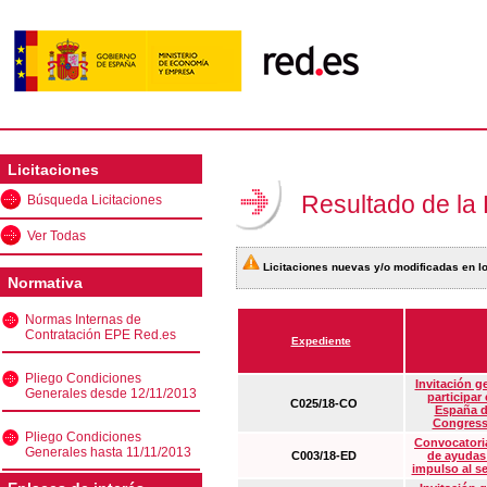
Licitaciones
Resultado de la
Búsqueda Licitaciones
Ver Todas
Licitaciones nuevas y/o modificadas en lo
Normativa
Normas Internas de
Contratación EPE Red.es
Expediente
Pliego Condiciones
Invitación g
Generales desde 12/11/2013
participar
C025/18-CO
España d
Congress
Pliego Condiciones
Convocatoria
Generales hasta 11/11/2013
C003/18-ED
de ayudas
impulso al s