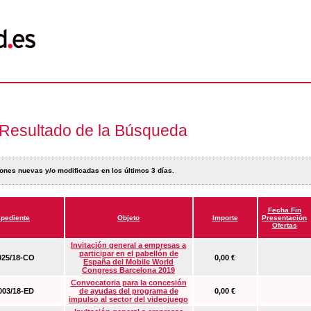
Resultado de la Búsqueda
ones nuevas y/o modificadas en los últimos 3 días.
Fecha Fin
pediente
Objeto
Importe
Presentación
Ofertas
Invitación general a empresas a
participar en el pabellón de
25/18-CO
0,00 €
España del Mobile World
Congress Barcelona 2019
Convocatoria para la concesión
03/18-ED
de ayudas del programa de
0,00 €
impulso al sector del videojuego