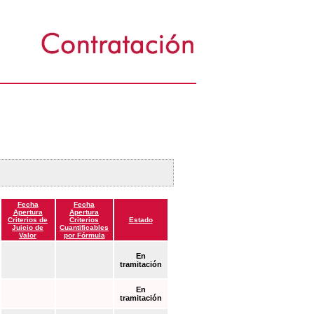
Fecha
Fecha
Apertura
Apertura
Criterios de
Criterios
Estado
Juicio de
Cuantificables
Valor
por Fórmula
En
tramitación
En
tramitación