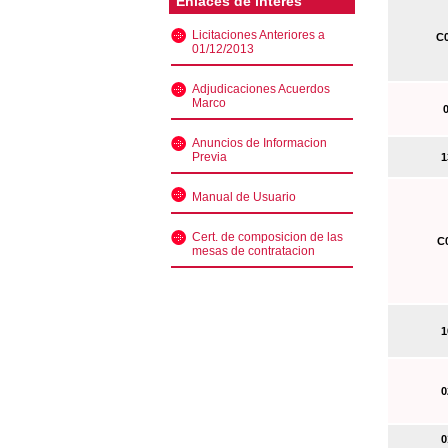
Enlaces de interés
Licitaciones Anteriores a
C0
01/12/2013
Adjudicaciones Acuerdos
Marco
0
Anuncios de Informacion
Previa
13
Manual de Usuario
Cert. de composicion de las
C0
mesas de contratacion
10
02
01