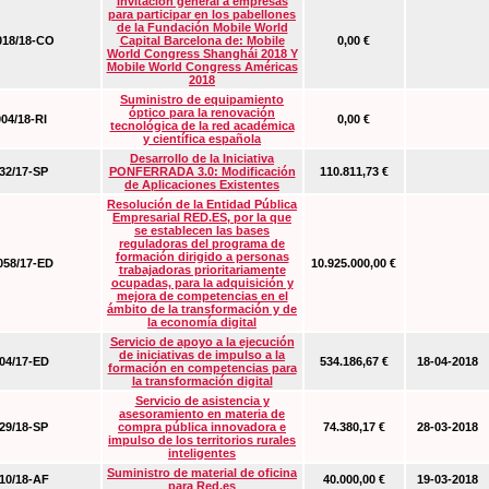
Invitación general a empresas
para participar en los pabellones
de la Fundación Mobile World
18/18-CO
Capital Barcelona de: Mobile
0,00 €
World Congress Shanghái 2018 Y
Mobile World Congress Américas
2018
Suministro de equipamiento
óptico para la renovación
04/18-RI
0,00 €
tecnológica de la red académica
y científica española
Desarrollo de la Iniciativa
2/17-SP
PONFERRADA 3.0: Modificación
110.811,73 €
de Aplicaciones Existentes
Resolución de la Entidad Pública
Empresarial RED.ES, por la que
se establecen las bases
reguladoras del programa de
formación dirigido a personas
58/17-ED
10.925.000,00 €
trabajadoras prioritariamente
ocupadas, para la adquisición y
mejora de competencias en el
ámbito de la transformación y de
la economía digital
Servicio de apoyo a la ejecución
de iniciativas de impulso a la
4/17-ED
534.186,67 €
18-04-2018
formación en competencias para
la transformación digital
Servicio de asistencia y
asesoramiento en materia de
9/18-SP
compra pública innovadora e
74.380,17 €
28-03-2018
impulso de los territorios rurales
inteligentes
Suministro de material de oficina
0/18-AF
40.000,00 €
19-03-2018
para Red.es