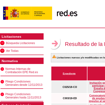
Licitaciones
Resultado de la
Búsqueda Licitaciones
Ver Todas
Licitaciones nuevas y/o modificadas en lo
Normativa
Normas Internas de
Contratación EPE Red.es
Expediente
Pliego Condiciones
Invitación g
Generales desde 12/11/2013
participar
C025/18-CO
España d
Congress
Pliego Condiciones
Convocatoria
Generales hasta 11/11/2013
C003/18-ED
de ayudas
impulso al s