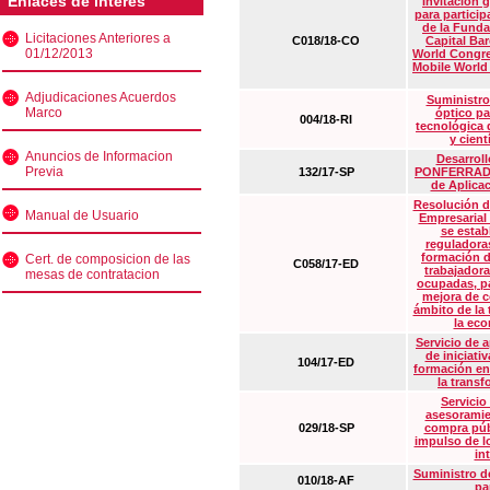
Enlaces de interés
Invitación 
para particip
de la Funda
Licitaciones Anteriores a
C018/18-CO
Capital Ba
01/12/2013
World Congre
Mobile World
Adjudicaciones Acuerdos
Suministro
Marco
óptico pa
004/18-RI
tecnológica 
y cient
Anuncios de Informacion
Desarrollo
Previa
132/17-SP
PONFERRADA 
de Aplica
Resolución d
Manual de Usuario
Empresarial
se estab
reguladora
formación d
Cert. de composicion de las
C058/17-ED
trabajadora
mesas de contratacion
ocupadas, pa
mejora de c
ámbito de la
la eco
Servicio de 
de iniciati
104/17-ED
formación en
la transf
Servicio
asesoramie
029/18-SP
compra púb
impulso de lo
in
Suministro de
010/18-AF
pa