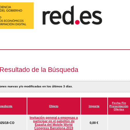
Resultado de la Búsqueda
ones nuevas y/o modificadas en los últimos 3 días.
Fecha Fin
pediente
Objeto
Importe
Presentación
Ofertas
Invitación general a empresas a
participar en el pabellón de
25/18-CO
0,00 €
España del Mobile World
Congress Barcelona 2019