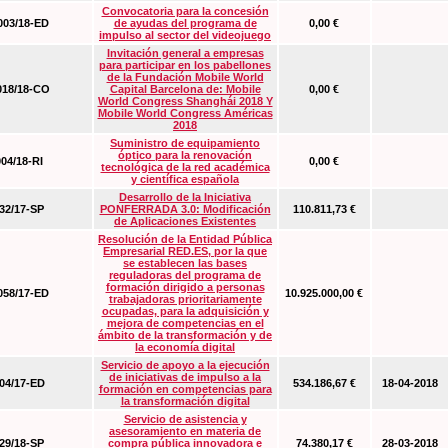
Convocatoria para la concesión
03/18-ED
de ayudas del programa de
0,00 €
impulso al sector del videojuego
Invitación general a empresas
para participar en los pabellones
de la Fundación Mobile World
18/18-CO
Capital Barcelona de: Mobile
0,00 €
World Congress Shanghái 2018 Y
Mobile World Congress Américas
2018
Suministro de equipamiento
óptico para la renovación
04/18-RI
0,00 €
tecnológica de la red académica
y científica española
Desarrollo de la Iniciativa
2/17-SP
PONFERRADA 3.0: Modificación
110.811,73 €
de Aplicaciones Existentes
Resolución de la Entidad Pública
Empresarial RED.ES, por la que
se establecen las bases
reguladoras del programa de
formación dirigido a personas
58/17-ED
10.925.000,00 €
trabajadoras prioritariamente
ocupadas, para la adquisición y
mejora de competencias en el
ámbito de la transformación y de
la economía digital
Servicio de apoyo a la ejecución
de iniciativas de impulso a la
4/17-ED
534.186,67 €
18-04-2018
formación en competencias para
la transformación digital
Servicio de asistencia y
asesoramiento en materia de
9/18-SP
compra pública innovadora e
74.380,17 €
28-03-2018