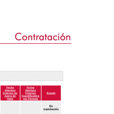
Fecha
Fecha
Apertura
Apertura
Criterios de
Criterios
Estado
Juicio de
Cuantificables
Valor
por Fórmula
En
tramitación