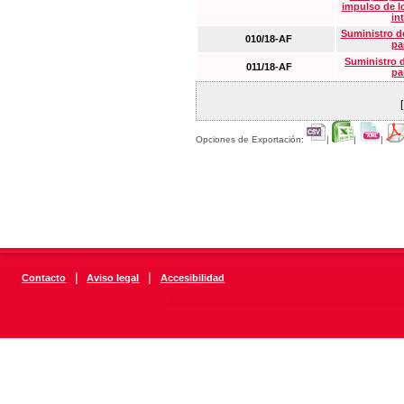
impulso de lo
in
Suministro de
010/18-AF
pa
Suministro 
011/18-AF
pa
Opciones de Exportación:
|
|
|
|
|
Contacto
Aviso legal
Accesibilidad