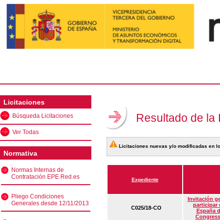
Licitaciones
Resultado de la
Búsqueda Licitaciones
Ver Todas
Licitaciones nuevas y/o modificadas en lo
Normativa
Normas Internas de
Contratación EPE Red.es
Expediente
Pliego Condiciones
Invitación g
Generales desde 12/11/2013
participar
C025/18-CO
España d
Congress