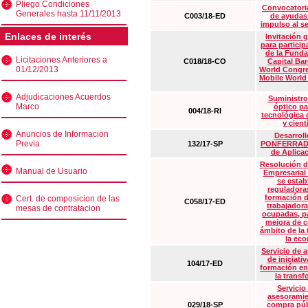
Pliego Condiciones
Convocatoria
Generales hasta 11/11/2013
C003/18-ED
de ayudas
impulso al s
Enlaces de interés
Invitación 
para particip
de la Funda
Licitaciones Anteriores a
C018/18-CO
Capital Ba
01/12/2013
World Congre
Mobile World
Adjudicaciones Acuerdos
Suministro
Marco
óptico pa
004/18-RI
tecnológica 
y cient
Anuncios de Informacion
Desarrollo
Previa
132/17-SP
PONFERRADA 
de Aplica
Resolución d
Manual de Usuario
Empresarial
se estab
reguladora
formación d
Cert. de composicion de las
C058/17-ED
trabajadora
mesas de contratacion
ocupadas, pa
mejora de c
ámbito de la
la eco
Servicio de 
de iniciati
104/17-ED
formación en
la transf
Servicio
asesoramie
029/18-SP
compra púb