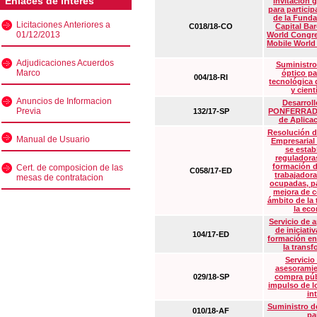
Enlaces de interés
Invitación 
para particip
de la Funda
Licitaciones Anteriores a
C018/18-CO
Capital Ba
01/12/2013
World Congre
Mobile World
Adjudicaciones Acuerdos
Suministro
Marco
óptico pa
004/18-RI
tecnológica 
y cient
Anuncios de Informacion
Desarrollo
Previa
132/17-SP
PONFERRADA 
de Aplica
Resolución d
Manual de Usuario
Empresarial
se estab
reguladora
formación d
Cert. de composicion de las
C058/17-ED
trabajadora
mesas de contratacion
ocupadas, pa
mejora de c
ámbito de la
la eco
Servicio de 
de iniciati
104/17-ED
formación en
la transf
Servicio
asesoramie
029/18-SP
compra púb
impulso de lo
in
Suministro de
010/18-AF
pa