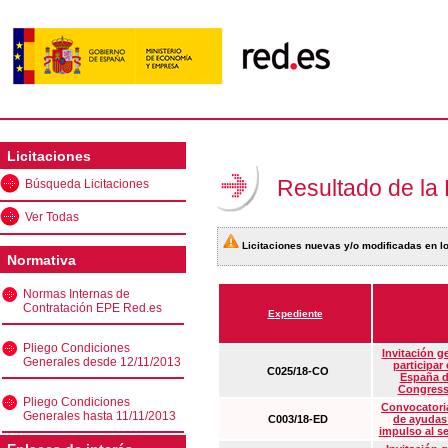
Licitaciones
Resultado de la
Búsqueda Licitaciones
Ver Todas
Licitaciones nuevas y/o modificadas en lo
Normativa
Normas Internas de
Contratación EPE Red.es
Expediente
Pliego Condiciones
Invitación g
Generales desde 12/11/2013
participar
C025/18-CO
España d
Congress
Pliego Condiciones
Convocatoria
Generales hasta 11/11/2013
C003/18-ED
de ayudas
impulso al s