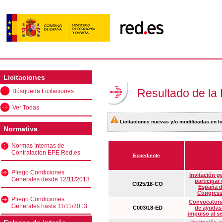
Licitaciones
Resultado de la
Búsqueda Licitaciones
Ver Todas
Licitaciones nuevas y/o modificadas en lo
Normativa
Normas Internas de
Contratación EPE Red.es
Expediente
Pliego Condiciones
Invitación g
Generales desde 12/11/2013
participar
C025/18-CO
España d
Congress
Pliego Condiciones
Convocatoria
Generales hasta 11/11/2013
C003/18-ED
de ayudas
impulso al s