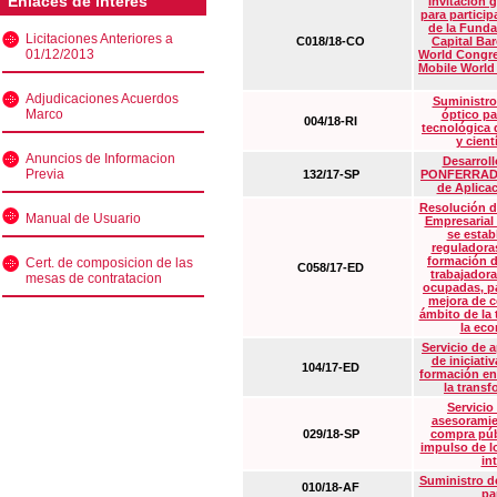
Enlaces de interés
Invitación 
para particip
de la Funda
Licitaciones Anteriores a
C018/18-CO
Capital Ba
01/12/2013
World Congre
Mobile World
Adjudicaciones Acuerdos
Suministro
Marco
óptico pa
004/18-RI
tecnológica 
y cient
Anuncios de Informacion
Desarrollo
Previa
132/17-SP
PONFERRADA 
de Aplica
Resolución d
Manual de Usuario
Empresarial
se estab
reguladora
formación d
Cert. de composicion de las
C058/17-ED
trabajadora
mesas de contratacion
ocupadas, pa
mejora de c
ámbito de la
la eco
Servicio de 
de iniciati
104/17-ED
formación en
la transf
Servicio
asesoramie
029/18-SP
compra púb
impulso de lo
in
Suministro de
010/18-AF
pa