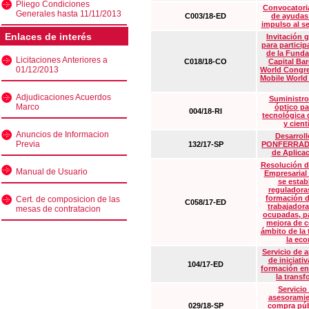
Pliego Condiciones
Convocatoria
Generales hasta 11/11/2013
C003/18-ED
de ayudas
impulso al s
Enlaces de interés
Invitación 
para particip
de la Funda
Licitaciones Anteriores a
C018/18-CO
Capital Ba
01/12/2013
World Congre
Mobile World
Adjudicaciones Acuerdos
Suministro
Marco
óptico pa
004/18-RI
tecnológica 
y cient
Anuncios de Informacion
Desarrollo
Previa
132/17-SP
PONFERRADA 
de Aplica
Resolución d
Manual de Usuario
Empresarial
se estab
reguladora
formación d
Cert. de composicion de las
C058/17-ED
trabajadora
mesas de contratacion
ocupadas, pa
mejora de c
ámbito de la
la eco
Servicio de 
de iniciati
104/17-ED
formación en
la transf
Servicio
asesoramie
029/18-SP
compra púb