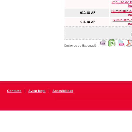
impulso de lo
in
Suministro de
010/18-AF
pa
Suministro 
011/18-AF
pa
Opciones de Exportación:
|
|
|
|
|
Contacto
Aviso legal
Accesibilidad