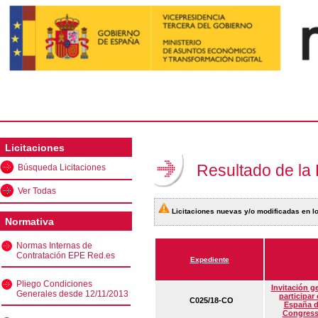
Licitaciones
Resultado de la
Búsqueda Licitaciones
Ver Todas
Licitaciones nuevas y/o modificadas en lo
Normativa
Normas Internas de
Contratación EPE Red.es
Expediente
Pliego Condiciones
Invitación g
Generales desde 12/11/2013
participar
C025/18-CO
España d
Congress