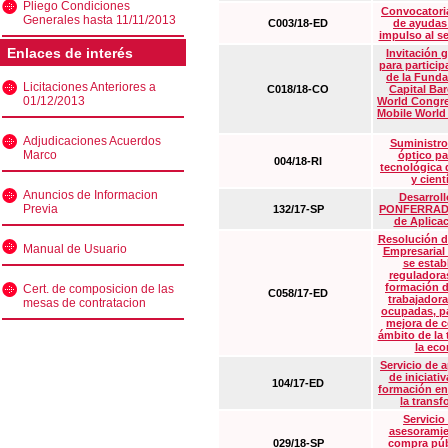
Pliego Condiciones
Convocatoria
Generales hasta 11/11/2013
C003/18-ED
de ayudas
impulso al s
Enlaces de interés
Invitación 
para particip
de la Funda
Licitaciones Anteriores a
C018/18-CO
Capital Ba
01/12/2013
World Congre
Mobile World
Adjudicaciones Acuerdos
Suministro
Marco
óptico pa
004/18-RI
tecnológica 
y cient
Anuncios de Informacion
Desarrollo
Previa
132/17-SP
PONFERRADA 
de Aplica
Resolución d
Manual de Usuario
Empresarial
se estab
reguladora
formación d
Cert. de composicion de las
C058/17-ED
trabajadora
mesas de contratacion
ocupadas, pa
mejora de c
ámbito de la
la eco
Servicio de 
de iniciati
104/17-ED
formación en
la transf
Servicio
asesoramie
029/18-SP
compra púb