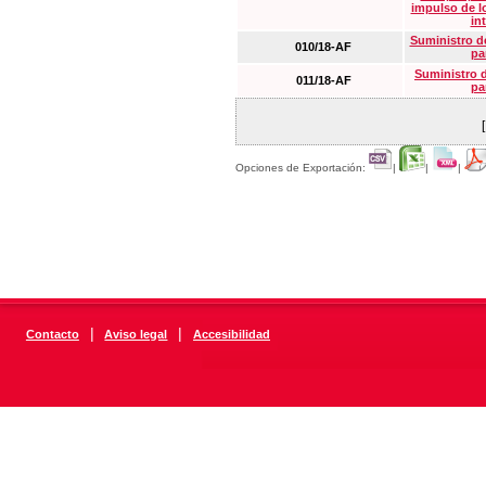
impulso de lo
in
Suministro de
010/18-AF
pa
Suministro 
011/18-AF
pa
Opciones de Exportación:
|
|
|
|
|
Contacto
Aviso legal
Accesibilidad