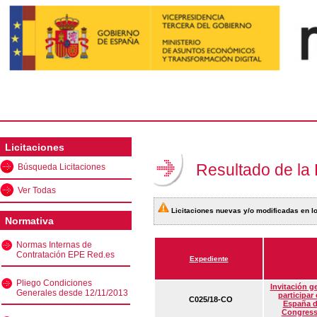
Licitaciones
Resultado de la
Búsqueda Licitaciones
Ver Todas
Licitaciones nuevas y/o modificadas en lo
Normativa
Normas Internas de
Contratación EPE Red.es
Expediente
Pliego Condiciones
Invitación g
Generales desde 12/11/2013
participar
C025/18-CO
España d
Congress