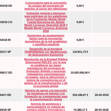
Convocatoria para la concesión
03/18-ED
de ayudas del programa de
0,00 €
impulso al sector del videojuego
Invitación general a empresas
para participar en los pabellones
de la Fundación Mobile World
18/18-CO
Capital Barcelona de: Mobile
0,00 €
World Congress Shanghái 2018 Y
Mobile World Congress Américas
2018
Suministro de equipamiento
óptico para la renovación
04/18-RI
0,00 €
tecnológica de la red académica
y científica española
Desarrollo de la Iniciativa
2/17-SP
PONFERRADA 3.0: Modificación
110.811,73 €
de Aplicaciones Existentes
Resolución de la Entidad Pública
Empresarial RED.ES, por la que
se establecen las bases
reguladoras del programa de
formación dirigido a personas
58/17-ED
10.925.000,00 €
trabajadoras prioritariamente
ocupadas, para la adquisición y
mejora de competencias en el
ámbito de la transformación y de
la economía digital
Servicio de apoyo a la ejecución
de iniciativas de impulso a la
4/17-ED
534.186,67 €
18-04-2018
formación en competencias para
la transformación digital
Servicio de asistencia y
asesoramiento en materia de
9/18-SP
compra pública innovadora e
74.380,17 €
28-03-2018