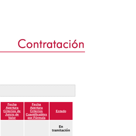
Fecha
Fecha
Apertura
Apertura
Criterios de
Criterios
Estado
Juicio de
Cuantificables
Valor
por Fórmula
En
tramitación