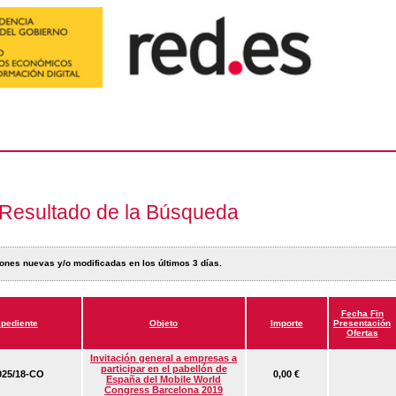
Resultado de la Búsqueda
ones nuevas y/o modificadas en los últimos 3 días.
Fecha Fin
pediente
Objeto
Importe
Presentación
Ofertas
Invitación general a empresas a
participar en el pabellón de
25/18-CO
0,00 €
España del Mobile World
Congress Barcelona 2019