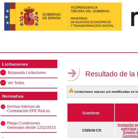
Licitaciones
Resultado de la
Búsqueda Licitaciones
Ver Todas
Licitaciones nuevas y/o modificadas en lo
Normativa
Normas Internas de
Contratación EPE Red.es
Expediente
Pliego Condiciones
Invitación g
Generales desde 12/11/2013
participar
C025/18-CO
España d
Congress