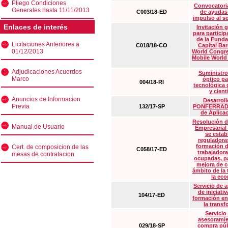
Pliego Condiciones
Convocatoria
Generales hasta 11/11/2013
C003/18-ED
de ayudas
impulso al s
Enlaces de interés
Invitación 
para particip
de la Funda
Licitaciones Anteriores a
C018/18-CO
Capital Ba
01/12/2013
World Congre
Mobile World
Adjudicaciones Acuerdos
Suministro
Marco
óptico pa
004/18-RI
tecnológica 
y cient
Anuncios de Informacion
Desarrollo
Previa
132/17-SP
PONFERRADA 
de Aplica
Resolución d
Manual de Usuario
Empresarial
se estab
reguladora
formación d
Cert. de composicion de las
C058/17-ED
trabajadora
mesas de contratacion
ocupadas, pa
mejora de c
ámbito de la
la eco
Servicio de 
de iniciati
104/17-ED
formación en
la transf
Servicio
asesoramie
029/18-SP
compra púb