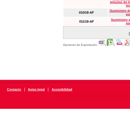
impulso de lo
in
Suministro de
010/18-AF
pa
Suministro 
011/18-AF
pa
Opciones de Exportación:
|
|
|
|
|
Contacto
Aviso legal
Accesibilidad