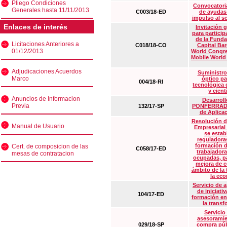
Pliego Condiciones
Convocatoria
Generales hasta 11/11/2013
C003/18-ED
de ayudas
impulso al s
Enlaces de interés
Invitación 
para particip
de la Funda
Licitaciones Anteriores a
C018/18-CO
Capital Ba
01/12/2013
World Congre
Mobile World
Adjudicaciones Acuerdos
Suministro
Marco
óptico pa
004/18-RI
tecnológica 
y cient
Anuncios de Informacion
Desarrollo
Previa
132/17-SP
PONFERRADA 
de Aplica
Resolución d
Manual de Usuario
Empresarial
se estab
reguladora
formación d
Cert. de composicion de las
C058/17-ED
trabajadora
mesas de contratacion
ocupadas, pa
mejora de c
ámbito de la
la eco
Servicio de 
de iniciati
104/17-ED
formación en
la transf
Servicio
asesoramie
029/18-SP
compra púb