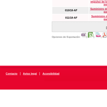
impulso de lo
in
Suministro de
010/18-AF
pa
Suministro 
011/18-AF
pa
Opciones de Exportación:
|
|
|
|
|
Contacto
Aviso legal
Accesibilidad