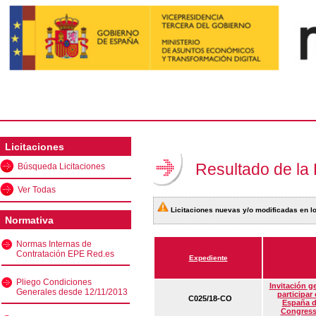
Licitaciones
Resultado de la
Búsqueda Licitaciones
Ver Todas
Licitaciones nuevas y/o modificadas en lo
Normativa
Normas Internas de
Contratación EPE Red.es
Expediente
Pliego Condiciones
Invitación g
Generales desde 12/11/2013
participar
C025/18-CO
España d
Congress