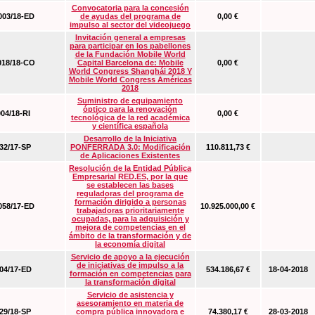
Convocatoria para la concesión
03/18-ED
de ayudas del programa de
0,00 €
impulso al sector del videojuego
Invitación general a empresas
para participar en los pabellones
de la Fundación Mobile World
18/18-CO
Capital Barcelona de: Mobile
0,00 €
World Congress Shanghái 2018 Y
Mobile World Congress Américas
2018
Suministro de equipamiento
óptico para la renovación
04/18-RI
0,00 €
tecnológica de la red académica
y científica española
Desarrollo de la Iniciativa
2/17-SP
PONFERRADA 3.0: Modificación
110.811,73 €
de Aplicaciones Existentes
Resolución de la Entidad Pública
Empresarial RED.ES, por la que
se establecen las bases
reguladoras del programa de
formación dirigido a personas
58/17-ED
10.925.000,00 €
trabajadoras prioritariamente
ocupadas, para la adquisición y
mejora de competencias en el
ámbito de la transformación y de
la economía digital
Servicio de apoyo a la ejecución
de iniciativas de impulso a la
4/17-ED
534.186,67 €
18-04-2018
formación en competencias para
la transformación digital
Servicio de asistencia y
asesoramiento en materia de
9/18-SP
compra pública innovadora e
74.380,17 €
28-03-2018