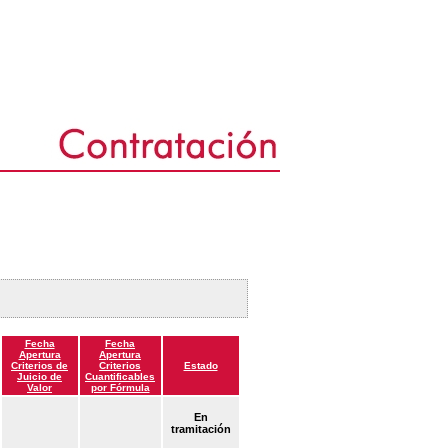
Fecha
Fecha
Apertura
Apertura
Criterios de
Criterios
Estado
Juicio de
Cuantificables
Valor
por Fórmula
En
tramitación