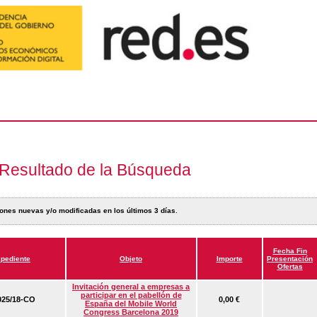
Resultado de la Búsqueda
ones nuevas y/o modificadas en los últimos 3 días.
Fecha Fin
pediente
Objeto
Importe
Presentación
Ofertas
Invitación general a empresas a
participar en el pabellón de
25/18-CO
0,00 €
España del Mobile World
Congress Barcelona 2019