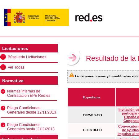
Licitaciones
Resultado de la
Búsqueda Licitaciones
Ver Todas
Licitaciones nuevas y/o modificadas en lo
Normativa
Normas Internas de
Contratación EPE Red.es
Expediente
Pliego Condiciones
Invitación g
Generales desde 12/11/2013
participar
C025/18-CO
España d
Congress
Pliego Condiciones
Convocatoria
Generales hasta 11/11/2013
C003/18-ED
de ayudas
impulso al s