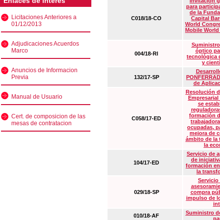
Enlaces de interés
Invitación 
para particip
de la Funda
Licitaciones Anteriores a
C018/18-CO
Capital Ba
01/12/2013
World Congre
Mobile World
Adjudicaciones Acuerdos
Suministro
Marco
óptico pa
004/18-RI
tecnológica 
y cient
Anuncios de Informacion
Desarrollo
Previa
132/17-SP
PONFERRADA 
de Aplica
Resolución d
Manual de Usuario
Empresarial
se estab
reguladora
formación d
Cert. de composicion de las
C058/17-ED
trabajadora
mesas de contratacion
ocupadas, pa
mejora de c
ámbito de la
la eco
Servicio de 
de iniciati
104/17-ED
formación en
la transf
Servicio
asesoramie
029/18-SP
compra púb
impulso de lo
in
Suministro de
010/18-AF
pa