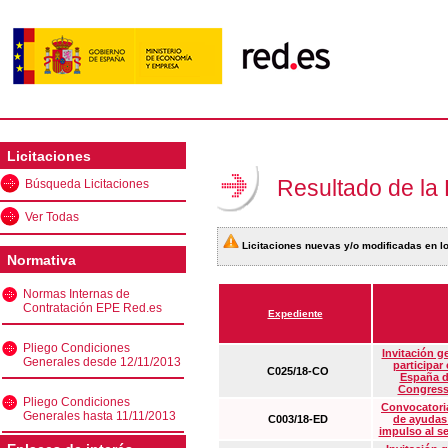
Licitaciones
Resultado de la
Búsqueda Licitaciones
Ver Todas
Licitaciones nuevas y/o modificadas en lo
Normativa
Normas Internas de
Contratación EPE Red.es
Expediente
Pliego Condiciones
Invitación g
Generales desde 12/11/2013
participar
C025/18-CO
España d
Congress
Pliego Condiciones
Convocatoria
Generales hasta 11/11/2013
C003/18-ED
de ayudas
impulso al s