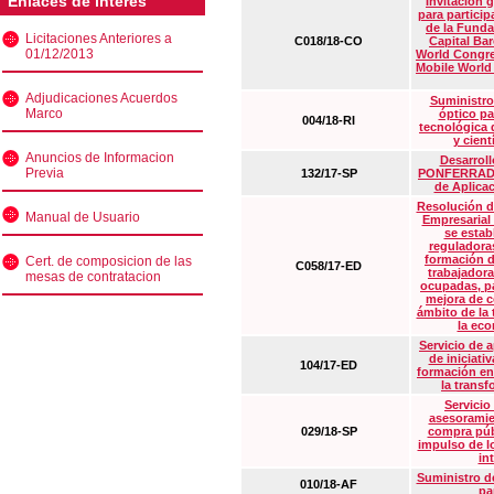
Enlaces de interés
Invitación 
para particip
de la Funda
Licitaciones Anteriores a
C018/18-CO
Capital Ba
01/12/2013
World Congre
Mobile World
Adjudicaciones Acuerdos
Suministro
Marco
óptico pa
004/18-RI
tecnológica 
y cient
Anuncios de Informacion
Desarrollo
Previa
132/17-SP
PONFERRADA 
de Aplica
Resolución d
Manual de Usuario
Empresarial
se estab
reguladora
formación d
Cert. de composicion de las
C058/17-ED
trabajadora
mesas de contratacion
ocupadas, pa
mejora de c
ámbito de la
la eco
Servicio de 
de iniciati
104/17-ED
formación en
la transf
Servicio
asesoramie
029/18-SP
compra púb
impulso de lo
in
Suministro de
010/18-AF
pa