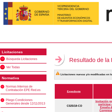
Licitaciones
Resultado de la
Búsqueda Licitaciones
Ver Todas
Licitaciones nuevas y/o modificadas en lo
Normativa
Normas Internas de
Contratación EPE Red.es
Expediente
Pliego Condiciones
Invitación g
Generales desde 12/11/2013
participar
C025/18-CO
España d
Congress