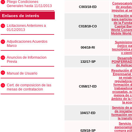
Pliego Condiciones
Convocatoria
Generales hasta 11/11/2013
C003/18-ED
de ayudas
impulso al s
Enlaces de interés
Invitación 
para particip
de la Funda
Licitaciones Anteriores a
C018/18-CO
Capital Ba
01/12/2013
World Congre
Mobile World
Adjudicaciones Acuerdos
Suministro
Marco
óptico pa
004/18-RI
tecnológica 
y cient
Anuncios de Informacion
Desarrollo
Previa
132/17-SP
PONFERRADA 
de Aplica
Resolución d
Manual de Usuario
Empresarial
se estab
reguladora
formación d
Cert. de composicion de las
C058/17-ED
trabajadora
mesas de contratacion
ocupadas, pa
mejora de c
ámbito de la
la eco
Servicio de 
de iniciati
104/17-ED
formación en
la transf
Servicio
asesoramie
029/18-SP
compra púb