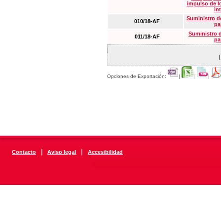
impulso de lo
in
Suministro de
010/18-AF
pa
Suministro 
011/18-AF
pa
Opciones de Exportación:
|
|
|
|
|
Contacto
Aviso legal
Accesibilidad