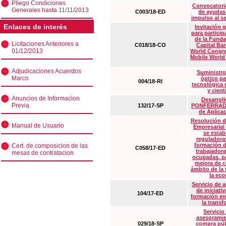
Pliego Condiciones
Convocatoria
Generales hasta 11/11/2013
C003/18-ED
de ayudas
impulso al s
Enlaces de interés
Invitación 
para particip
de la Funda
Licitaciones Anteriores a
C018/18-CO
Capital Ba
01/12/2013
World Congre
Mobile World
Adjudicaciones Acuerdos
Suministro
Marco
óptico pa
004/18-RI
tecnológica 
y cient
Anuncios de Informacion
Desarrollo
Previa
132/17-SP
PONFERRADA 
de Aplica
Resolución d
Manual de Usuario
Empresarial
se estab
reguladora
formación d
Cert. de composicion de las
C058/17-ED
trabajadora
mesas de contratacion
ocupadas, pa
mejora de c
ámbito de la
la eco
Servicio de 
de iniciati
104/17-ED
formación en
la transf
Servicio
asesoramie
029/18-SP
compra púb