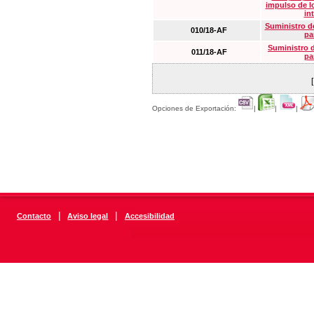
impulso de lo
in
Suministro de
010/18-AF
pa
Suministro 
011/18-AF
pa
Opciones de Exportación:
|
|
|
|
|
Contacto
Aviso legal
Accesibilidad