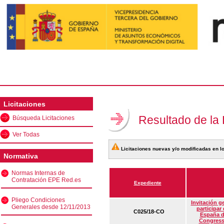
Licitaciones
Resultado de la
Búsqueda Licitaciones
Ver Todas
Licitaciones nuevas y/o modificadas en lo
Normativa
Normas Internas de
Contratación EPE Red.es
Expediente
Pliego Condiciones
Invitación g
Generales desde 12/11/2013
participar
C025/18-CO
España d
Congress