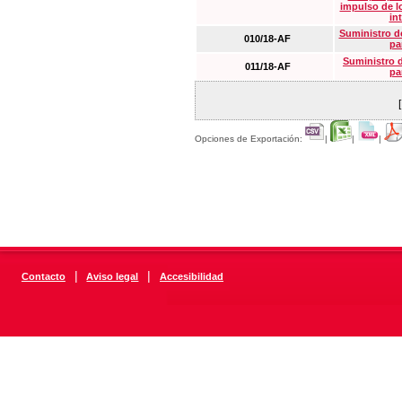
impulso de lo
in
Suministro de
010/18-AF
pa
Suministro 
011/18-AF
pa
Opciones de Exportación:
|
|
|
|
|
Contacto
Aviso legal
Accesibilidad