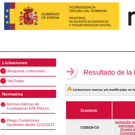
Licitaciones
Resultado de la
Búsqueda Licitaciones
Ver Todas
Licitaciones nuevas y/o modificadas en lo
Normativa
Normas Internas de
Contratación EPE Red.es
Expediente
Pliego Condiciones
Invitación g
Generales desde 12/11/2013
participar
C025/18-CO
España d
Congress