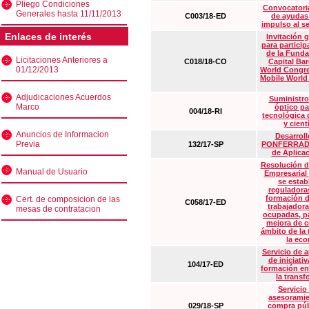
Pliego Condiciones
Convocatoria
Generales hasta 11/11/2013
C003/18-ED
de ayudas
impulso al s
Enlaces de interés
Invitación 
para particip
de la Funda
Licitaciones Anteriores a
C018/18-CO
Capital Ba
01/12/2013
World Congre
Mobile World
Adjudicaciones Acuerdos
Suministro
Marco
óptico pa
004/18-RI
tecnológica 
y cient
Anuncios de Informacion
Desarrollo
Previa
132/17-SP
PONFERRADA 
de Aplica
Resolución d
Manual de Usuario
Empresarial
se estab
reguladora
formación d
Cert. de composicion de las
C058/17-ED
trabajadora
mesas de contratacion
ocupadas, pa
mejora de c
ámbito de la
la eco
Servicio de 
de iniciati
104/17-ED
formación en
la transf
Servicio
asesoramie
029/18-SP
compra púb