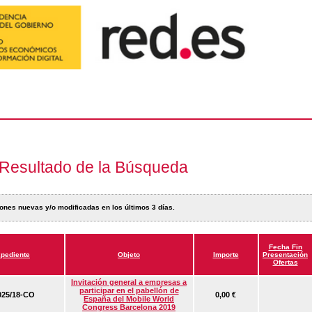
Resultado de la Búsqueda
ones nuevas y/o modificadas en los últimos 3 días.
Fecha Fin
pediente
Objeto
Importe
Presentación
Ofertas
Invitación general a empresas a
participar en el pabellón de
25/18-CO
0,00 €
España del Mobile World
Congress Barcelona 2019