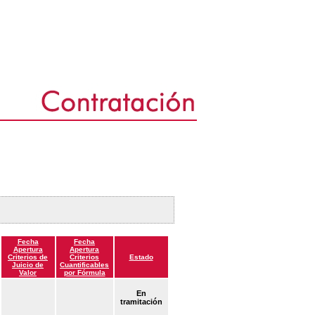
Fecha
Fecha
Apertura
Apertura
Criterios de
Criterios
Estado
Juicio de
Cuantificables
Valor
por Fórmula
En
tramitación