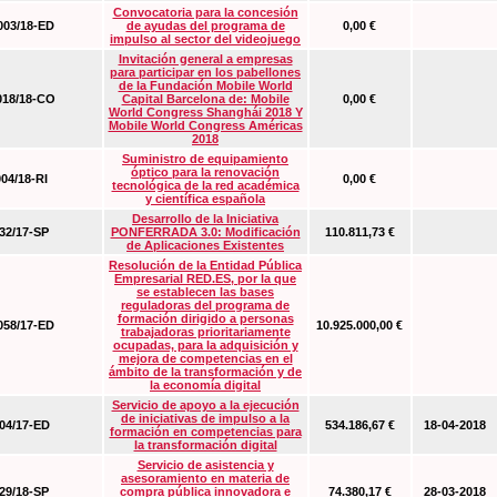
Convocatoria para la concesión
03/18-ED
de ayudas del programa de
0,00 €
impulso al sector del videojuego
Invitación general a empresas
para participar en los pabellones
de la Fundación Mobile World
18/18-CO
Capital Barcelona de: Mobile
0,00 €
World Congress Shanghái 2018 Y
Mobile World Congress Américas
2018
Suministro de equipamiento
óptico para la renovación
04/18-RI
0,00 €
tecnológica de la red académica
y científica española
Desarrollo de la Iniciativa
2/17-SP
PONFERRADA 3.0: Modificación
110.811,73 €
de Aplicaciones Existentes
Resolución de la Entidad Pública
Empresarial RED.ES, por la que
se establecen las bases
reguladoras del programa de
formación dirigido a personas
58/17-ED
10.925.000,00 €
trabajadoras prioritariamente
ocupadas, para la adquisición y
mejora de competencias en el
ámbito de la transformación y de
la economía digital
Servicio de apoyo a la ejecución
de iniciativas de impulso a la
4/17-ED
534.186,67 €
18-04-2018
formación en competencias para
la transformación digital
Servicio de asistencia y
asesoramiento en materia de
9/18-SP
compra pública innovadora e
74.380,17 €
28-03-2018