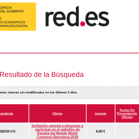
Resultado de la Búsqueda
ones nuevas y/o modificadas en los últimos 3 días.
Fecha Fin
pediente
Objeto
Importe
Presentación
Ofertas
Invitación general a empresas a
participar en el pabellón de
25/18-CO
0,00 €
España del Mobile World
Congress Barcelona 2019