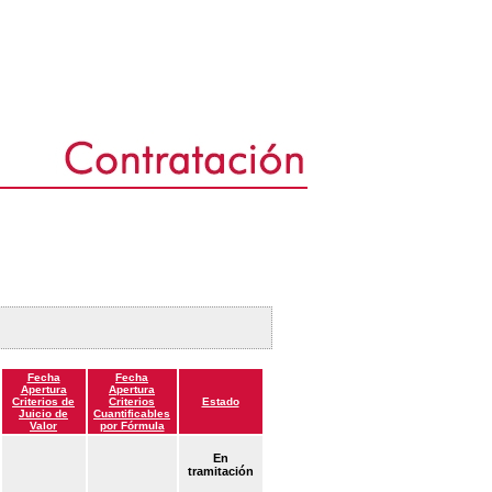
Fecha
Fecha
Apertura
Apertura
Criterios de
Criterios
Estado
Juicio de
Cuantificables
Valor
por Fórmula
En
tramitación