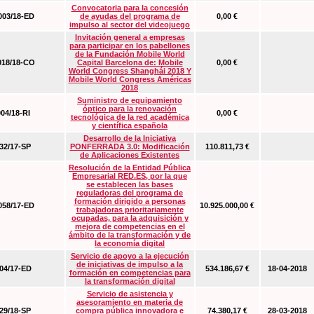
Convocatoria para la concesión
03/18-ED
de ayudas del programa de
0,00 €
impulso al sector del videojuego
Invitación general a empresas
para participar en los pabellones
de la Fundación Mobile World
18/18-CO
Capital Barcelona de: Mobile
0,00 €
World Congress Shanghái 2018 Y
Mobile World Congress Américas
2018
Suministro de equipamiento
óptico para la renovación
04/18-RI
0,00 €
tecnológica de la red académica
y científica española
Desarrollo de la Iniciativa
2/17-SP
PONFERRADA 3.0: Modificación
110.811,73 €
de Aplicaciones Existentes
Resolución de la Entidad Pública
Empresarial RED.ES, por la que
se establecen las bases
reguladoras del programa de
formación dirigido a personas
58/17-ED
10.925.000,00 €
trabajadoras prioritariamente
ocupadas, para la adquisición y
mejora de competencias en el
ámbito de la transformación y de
la economía digital
Servicio de apoyo a la ejecución
de iniciativas de impulso a la
4/17-ED
534.186,67 €
18-04-2018
formación en competencias para
la transformación digital
Servicio de asistencia y
asesoramiento en materia de
9/18-SP
compra pública innovadora e
74.380,17 €
28-03-2018