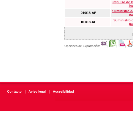
impulso de lo
in
Suministro de
010/18-AF
pa
Suministro 
011/18-AF
pa
Opciones de Exportación:
|
|
|
|
|
Contacto
Aviso legal
Accesibilidad