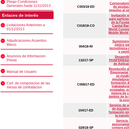
Pliego Condiciones
Convocatoria
Generales hasta 11/11/2013
C003/18-ED
de ayudas
impulso al s
Enlaces de interés
Invitación 
para particip
de la Funda
Licitaciones Anteriores a
C018/18-CO
Capital Ba
01/12/2013
World Congre
Mobile World
Adjudicaciones Acuerdos
Suministro
Marco
óptico pa
004/18-RI
tecnológica 
y cient
Anuncios de Informacion
Desarrollo
Previa
132/17-SP
PONFERRADA 
de Aplica
Resolución d
Manual de Usuario
Empresarial
se estab
reguladora
formación d
Cert. de composicion de las
C058/17-ED
trabajadora
mesas de contratacion
ocupadas, pa
mejora de c
ámbito de la
la eco
Servicio de 
de iniciati
104/17-ED
formación en
la transf
Servicio
asesoramie
029/18-SP
compra púb