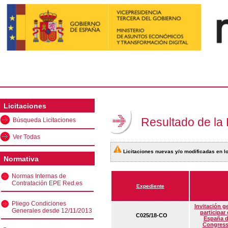
Licitaciones
Resultado de la
Búsqueda Licitaciones
Ver Todas
Licitaciones nuevas y/o modificadas en lo
Normativa
Normas Internas de
Contratación EPE Red.es
Expediente
Pliego Condiciones
Invitación g
Generales desde 12/11/2013
participar
C025/18-CO
España d
Congress