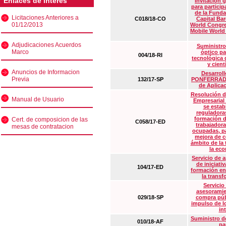
Enlaces de interés
Invitación 
para particip
de la Funda
Licitaciones Anteriores a
C018/18-CO
Capital Ba
01/12/2013
World Congre
Mobile World
Adjudicaciones Acuerdos
Suministro
Marco
óptico pa
004/18-RI
tecnológica 
y cient
Anuncios de Informacion
Desarrollo
Previa
132/17-SP
PONFERRADA 
de Aplica
Resolución d
Manual de Usuario
Empresarial
se estab
reguladora
formación d
Cert. de composicion de las
C058/17-ED
trabajadora
mesas de contratacion
ocupadas, pa
mejora de c
ámbito de la
la eco
Servicio de 
de iniciati
104/17-ED
formación en
la transf
Servicio
asesoramie
029/18-SP
compra púb
impulso de lo
in
Suministro de
010/18-AF
pa