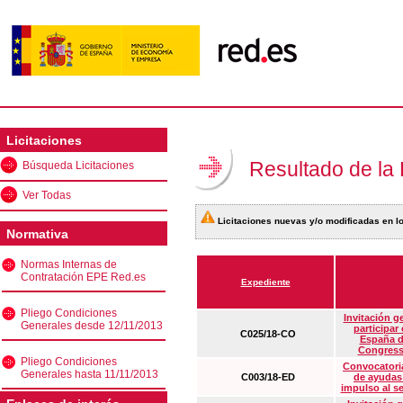
Licitaciones
Resultado de la
Búsqueda Licitaciones
Ver Todas
Licitaciones nuevas y/o modificadas en lo
Normativa
Normas Internas de
Contratación EPE Red.es
Expediente
Pliego Condiciones
Invitación g
Generales desde 12/11/2013
participar
C025/18-CO
España d
Congress
Pliego Condiciones
Convocatoria
Generales hasta 11/11/2013
C003/18-ED
de ayudas
impulso al s