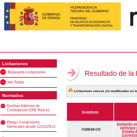
Licitaciones
Resultado de la
Búsqueda Licitaciones
Ver Todas
Licitaciones nuevas y/o modificadas en lo
Normativa
Normas Internas de
Contratación EPE Red.es
Expediente
Pliego Condiciones
Invitación g
Generales desde 12/11/2013
participar
C025/18-CO
España d
Congress