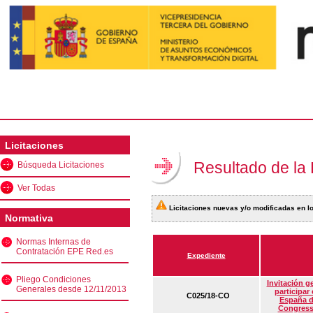
Licitaciones
Resultado de la
Búsqueda Licitaciones
Ver Todas
Licitaciones nuevas y/o modificadas en lo
Normativa
Normas Internas de
Contratación EPE Red.es
Expediente
Pliego Condiciones
Invitación g
Generales desde 12/11/2013
participar
C025/18-CO
España d
Congress