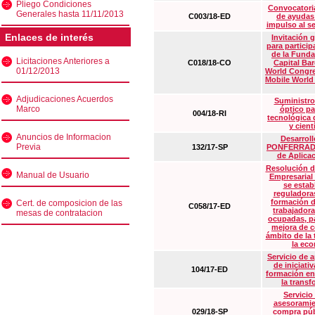
Pliego Condiciones
Convocatoria
Generales hasta 11/11/2013
C003/18-ED
de ayudas
impulso al s
Enlaces de interés
Invitación 
para particip
de la Funda
Licitaciones Anteriores a
C018/18-CO
Capital Ba
01/12/2013
World Congre
Mobile World
Adjudicaciones Acuerdos
Suministro
Marco
óptico pa
004/18-RI
tecnológica 
y cient
Anuncios de Informacion
Desarrollo
Previa
132/17-SP
PONFERRADA 
de Aplica
Resolución d
Manual de Usuario
Empresarial
se estab
reguladora
formación d
Cert. de composicion de las
C058/17-ED
trabajadora
mesas de contratacion
ocupadas, pa
mejora de c
ámbito de la
la eco
Servicio de 
de iniciati
104/17-ED
formación en
la transf
Servicio
asesoramie
029/18-SP
compra púb