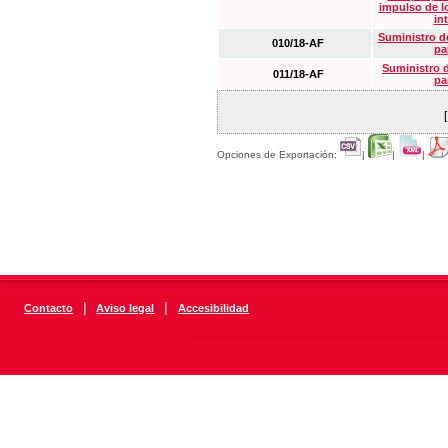
impulso de lo
in
Suministro de
010/18-AF
pa
Suministro 
011/18-AF
pa
Opciones de Exportación:
|
|
|
|
|
Contacto
Aviso legal
Accesibilidad