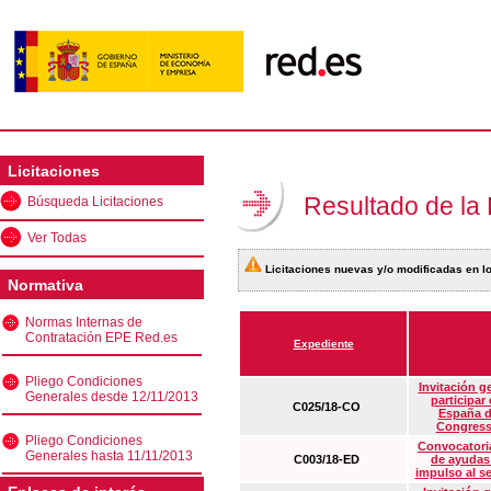
Licitaciones
Resultado de la
Búsqueda Licitaciones
Ver Todas
Licitaciones nuevas y/o modificadas en lo
Normativa
Normas Internas de
Contratación EPE Red.es
Expediente
Pliego Condiciones
Invitación g
Generales desde 12/11/2013
participar
C025/18-CO
España d
Congress
Pliego Condiciones
Convocatoria
Generales hasta 11/11/2013
C003/18-ED
de ayudas
impulso al s