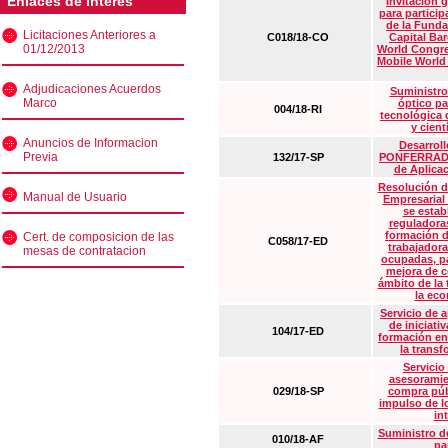
Enlaces de interés
Invitación 
para particip
de la Funda
Licitaciones Anteriores a
C018/18-CO
Capital Ba
01/12/2013
World Congre
Mobile World
Adjudicaciones Acuerdos
Suministro
Marco
óptico pa
004/18-RI
tecnológica 
y cient
Anuncios de Informacion
Desarrollo
Previa
132/17-SP
PONFERRADA 
de Aplica
Resolución d
Manual de Usuario
Empresarial
se estab
reguladora
formación d
Cert. de composicion de las
C058/17-ED
trabajadora
mesas de contratacion
ocupadas, pa
mejora de c
ámbito de la
la eco
Servicio de 
de iniciati
104/17-ED
formación en
la transf
Servicio
asesoramie
029/18-SP
compra púb
impulso de lo
in
Suministro de
010/18-AF
pa