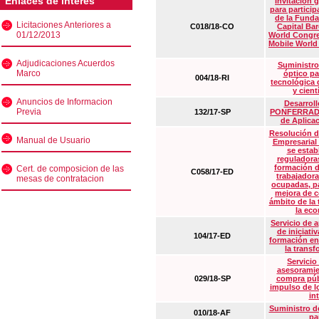
Enlaces de interés
Invitación 
para particip
de la Funda
Licitaciones Anteriores a
C018/18-CO
Capital Ba
01/12/2013
World Congre
Mobile World
Adjudicaciones Acuerdos
Suministro
Marco
óptico pa
004/18-RI
tecnológica 
y cient
Anuncios de Informacion
Desarrollo
Previa
132/17-SP
PONFERRADA 
de Aplica
Resolución d
Manual de Usuario
Empresarial
se estab
reguladora
formación d
Cert. de composicion de las
C058/17-ED
trabajadora
mesas de contratacion
ocupadas, pa
mejora de c
ámbito de la
la eco
Servicio de 
de iniciati
104/17-ED
formación en
la transf
Servicio
asesoramie
029/18-SP
compra púb
impulso de lo
in
Suministro de
010/18-AF
pa