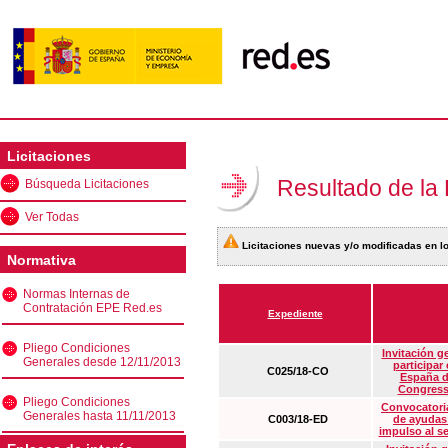
Licitaciones
Resultado de la
Búsqueda Licitaciones
Ver Todas
Licitaciones nuevas y/o modificadas en lo
Normativa
Normas Internas de
Contratación EPE Red.es
Expediente
Pliego Condiciones
Invitación g
Generales desde 12/11/2013
participar
C025/18-CO
España d
Congress
Pliego Condiciones
Convocatoria
Generales hasta 11/11/2013
C003/18-ED
de ayudas
impulso al s