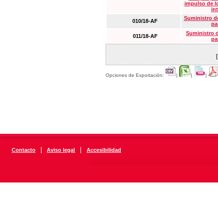
impulso de lo
in
Suministro de
010/18-AF
pa
Suministro 
011/18-AF
pa
Opciones de Exportación:
|
|
|
|
|
Contacto
Aviso legal
Accesibilidad