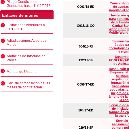
Pliego Condiciones
Convocatoria
Generales hasta 11/11/2013
C003/18-ED
de ayudas
impulso al s
Enlaces de interés
Invitación 
para particip
de la Funda
Licitaciones Anteriores a
C018/18-CO
Capital Ba
01/12/2013
World Congre
Mobile World
Adjudicaciones Acuerdos
Suministro
Marco
óptico pa
004/18-RI
tecnológica 
y cient
Anuncios de Informacion
Desarrollo
Previa
132/17-SP
PONFERRADA 
de Aplica
Resolución d
Manual de Usuario
Empresarial
se estab
reguladora
formación d
Cert. de composicion de las
C058/17-ED
trabajadora
mesas de contratacion
ocupadas, pa
mejora de c
ámbito de la
la eco
Servicio de 
de iniciati
104/17-ED
formación en
la transf
Servicio
asesoramie
029/18-SP
compra púb