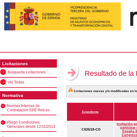
Licitaciones
Resultado de la
Búsqueda Licitaciones
Ver Todas
Licitaciones nuevas y/o modificadas en lo
Normativa
Normas Internas de
Contratación EPE Red.es
Expediente
Pliego Condiciones
Invitación g
Generales desde 12/11/2013
participar
C025/18-CO
España d
Congress