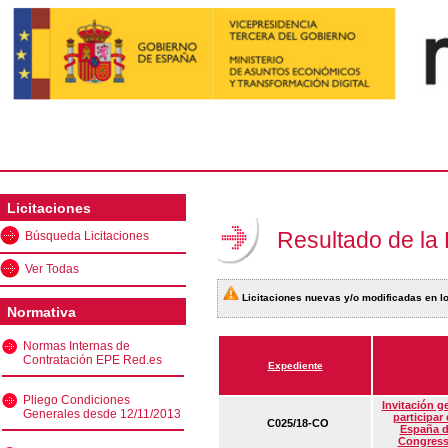
Licitaciones
Resultado de la
Búsqueda Licitaciones
Ver Todas
Licitaciones nuevas y/o modificadas en lo
Normativa
Normas Internas de
Contratación EPE Red.es
Expediente
Pliego Condiciones
Invitación g
Generales desde 12/11/2013
participar
C025/18-CO
España d
Congress