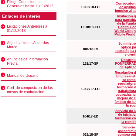
Pliego Condiciones
Convocatoria
Generales hasta 11/11/2013
C003/18-ED
de ayudas
impulso al s
Enlaces de interés
Invitación 
para particip
de la Funda
Licitaciones Anteriores a
C018/18-CO
Capital Ba
01/12/2013
World Congre
Mobile World
Adjudicaciones Acuerdos
Suministro
Marco
óptico pa
004/18-RI
tecnológica 
y cient
Anuncios de Informacion
Desarrollo
Previa
132/17-SP
PONFERRADA 
de Aplica
Resolución d
Manual de Usuario
Empresarial
se estab
reguladora
formación d
Cert. de composicion de las
C058/17-ED
trabajadora
mesas de contratacion
ocupadas, pa
mejora de c
ámbito de la
la eco
Servicio de 
de iniciati
104/17-ED
formación en
la transf
Servicio
asesoramie
029/18-SP
compra púb