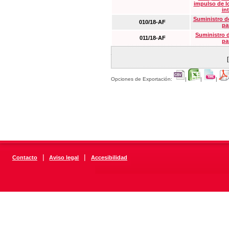
impulso de lo
in
Suministro de
010/18-AF
pa
Suministro 
011/18-AF
pa
Opciones de Exportación:
|
|
|
|
|
Contacto
Aviso legal
Accesibilidad