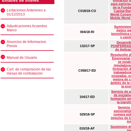
Enlaces de interés
Invitación 
para particip
de la Funda
Licitaciones Anteriores a
C018/18-CO
Capital Ba
01/12/2013
World Congre
Mobile World
Adjudicaciones Acuerdos
Suministro
Marco
óptico pa
004/18-RI
tecnológica 
y cient
Anuncios de Informacion
Desarrollo
Previa
132/17-SP
PONFERRADA 
de Aplica
Resolución d
Manual de Usuario
Empresarial
se estab
reguladora
formación d
Cert. de composicion de las
C058/17-ED
trabajadora
mesas de contratacion
ocupadas, pa
mejora de c
ámbito de la
la eco
Servicio de 
de iniciati
104/17-ED
formación en
la transf
Servicio
asesoramie
029/18-SP
compra púb
impulso de lo
in
Suministro de
010/18-AF
pa