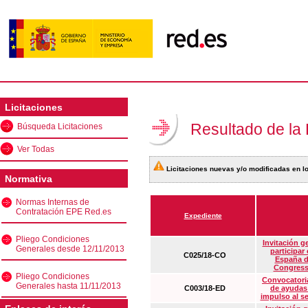
Licitaciones
Resultado de la
Búsqueda Licitaciones
Ver Todas
Licitaciones nuevas y/o modificadas en lo
Normativa
Normas Internas de
Contratación EPE Red.es
Expediente
Pliego Condiciones
Invitación g
Generales desde 12/11/2013
participar
C025/18-CO
España d
Congress
Pliego Condiciones
Convocatoria
Generales hasta 11/11/2013
C003/18-ED
de ayudas
impulso al s