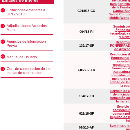
Enlaces de interés
Invitación 
para particip
de la Funda
Licitaciones Anteriores a
C018/18-CO
Capital Ba
01/12/2013
World Congre
Mobile World
Adjudicaciones Acuerdos
Suministro
Marco
óptico pa
004/18-RI
tecnológica 
y cient
Anuncios de Informacion
Desarrollo
Previa
132/17-SP
PONFERRADA 
de Aplica
Resolución d
Manual de Usuario
Empresarial
se estab
reguladora
formación d
Cert. de composicion de las
C058/17-ED
trabajadora
mesas de contratacion
ocupadas, pa
mejora de c
ámbito de la
la eco
Servicio de 
de iniciati
104/17-ED
formación en
la transf
Servicio
asesoramie
029/18-SP
compra púb
impulso de lo
in
Suministro de
010/18-AF
pa