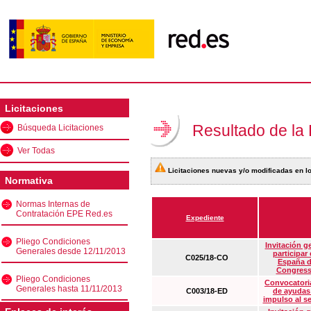
Licitaciones
Resultado de la
Búsqueda Licitaciones
Ver Todas
Licitaciones nuevas y/o modificadas en lo
Normativa
Normas Internas de
Contratación EPE Red.es
Expediente
Pliego Condiciones
Invitación g
Generales desde 12/11/2013
participar
C025/18-CO
España d
Congress
Pliego Condiciones
Convocatoria
Generales hasta 11/11/2013
C003/18-ED
de ayudas
impulso al s