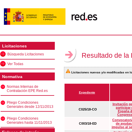
Licitaciones
Resultado de la
Búsqueda Licitaciones
Ver Todas
Licitaciones nuevas y/o modificadas en lo
Normativa
Normas Internas de
Contratación EPE Red.es
Expediente
Pliego Condiciones
Invitación g
Generales desde 12/11/2013
participar
C025/18-CO
España d
Congress
Pliego Condiciones
Convocatoria
Generales hasta 11/11/2013
C003/18-ED
de ayudas
impulso al s