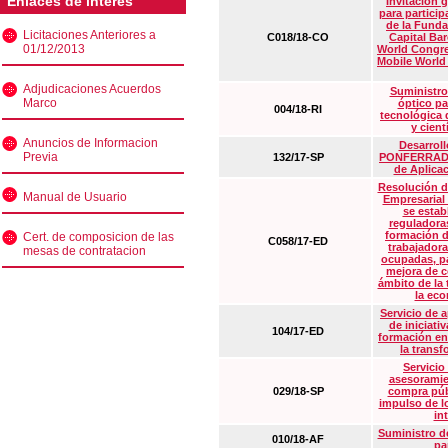
Enlaces de interés
Invitación 
para particip
de la Funda
Licitaciones Anteriores a
C018/18-CO
Capital Ba
01/12/2013
World Congre
Mobile World
Adjudicaciones Acuerdos
Suministro
Marco
óptico pa
004/18-RI
tecnológica 
y cient
Anuncios de Informacion
Desarrollo
Previa
132/17-SP
PONFERRADA 
de Aplica
Resolución d
Manual de Usuario
Empresarial
se estab
reguladora
formación d
Cert. de composicion de las
C058/17-ED
trabajadora
mesas de contratacion
ocupadas, pa
mejora de c
ámbito de la
la eco
Servicio de 
de iniciati
104/17-ED
formación en
la transf
Servicio
asesoramie
029/18-SP
compra púb
impulso de lo
in
Suministro de
010/18-AF
pa