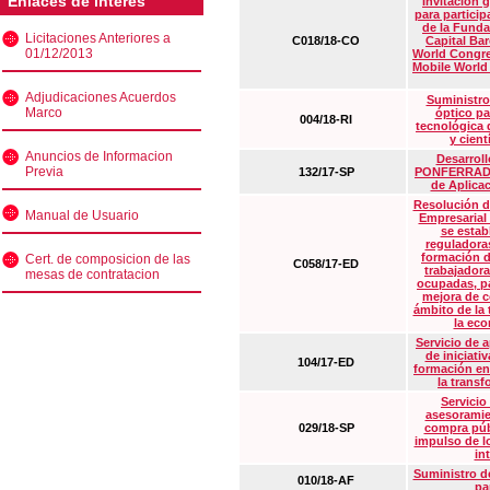
Enlaces de interés
Invitación 
para particip
de la Funda
Licitaciones Anteriores a
C018/18-CO
Capital Ba
01/12/2013
World Congre
Mobile World
Adjudicaciones Acuerdos
Suministro
Marco
óptico pa
004/18-RI
tecnológica 
y cient
Anuncios de Informacion
Desarrollo
Previa
132/17-SP
PONFERRADA 
de Aplica
Resolución d
Manual de Usuario
Empresarial
se estab
reguladora
formación d
Cert. de composicion de las
C058/17-ED
trabajadora
mesas de contratacion
ocupadas, pa
mejora de c
ámbito de la
la eco
Servicio de 
de iniciati
104/17-ED
formación en
la transf
Servicio
asesoramie
029/18-SP
compra púb
impulso de lo
in
Suministro de
010/18-AF
pa