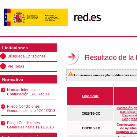
Licitaciones
Resultado de la
Búsqueda Licitaciones
Ver Todas
Licitaciones nuevas y/o modificadas en lo
Normativa
Normas Internas de
Contratación EPE Red.es
Expediente
Pliego Condiciones
Invitación g
Generales desde 12/11/2013
participar
C025/18-CO
España d
Congress
Pliego Condiciones
Convocatoria
Generales hasta 11/11/2013
C003/18-ED
de ayudas
impulso al s