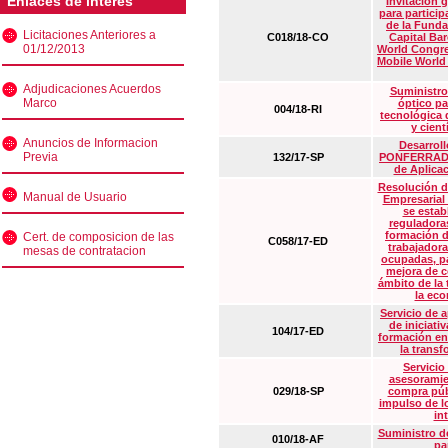
Enlaces de interés
Invitación 
para particip
de la Funda
Licitaciones Anteriores a
C018/18-CO
Capital Ba
01/12/2013
World Congre
Mobile World
Adjudicaciones Acuerdos
Suministro
Marco
óptico pa
004/18-RI
tecnológica 
y cient
Anuncios de Informacion
Desarrollo
Previa
132/17-SP
PONFERRADA 
de Aplica
Resolución d
Manual de Usuario
Empresarial
se estab
reguladora
formación d
Cert. de composicion de las
C058/17-ED
trabajadora
mesas de contratacion
ocupadas, pa
mejora de c
ámbito de la
la eco
Servicio de 
de iniciati
104/17-ED
formación en
la transf
Servicio
asesoramie
029/18-SP
compra púb
impulso de lo
in
Suministro de
010/18-AF
pa