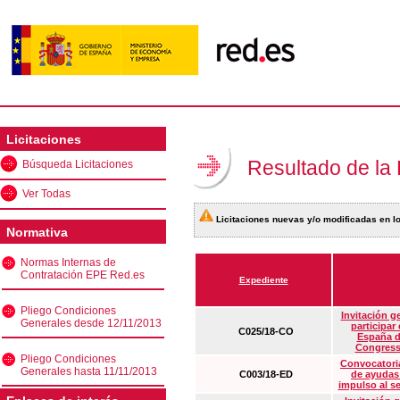
Licitaciones
Resultado de la
Búsqueda Licitaciones
Ver Todas
Licitaciones nuevas y/o modificadas en lo
Normativa
Normas Internas de
Contratación EPE Red.es
Expediente
Pliego Condiciones
Invitación g
Generales desde 12/11/2013
participar
C025/18-CO
España d
Congress
Pliego Condiciones
Convocatoria
Generales hasta 11/11/2013
C003/18-ED
de ayudas
impulso al s