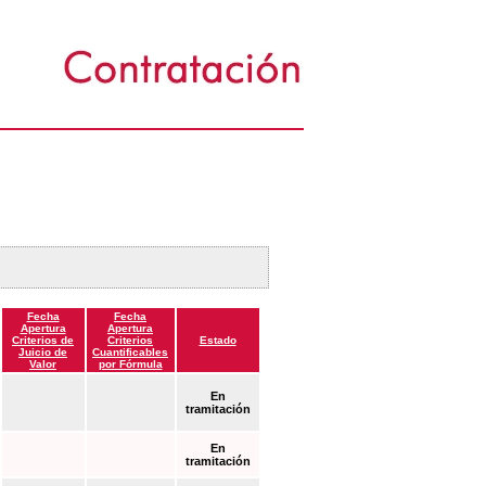
Fecha
Fecha
Apertura
Apertura
Criterios de
Criterios
Estado
Juicio de
Cuantificables
Valor
por Fórmula
En
tramitación
En
tramitación