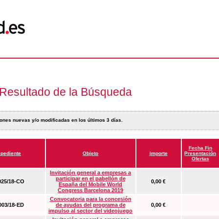
Resultado de la Búsqueda
ones nuevas y/o modificadas en los últimos 3 días.
Fecha Fin
pediente
Objeto
Importe
Presentación
Ofertas
Invitación general a empresas a
participar en el pabellón de
25/18-CO
0,00 €
España del Mobile World
Congress Barcelona 2019
Convocatoria para la concesión
03/18-ED
de ayudas del programa de
0,00 €
impulso al sector del videojuego