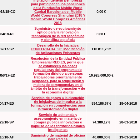
Invitación general a empresas
para participar en los pabellones
de la Fundación Mobile World
18/18-CO
Capital Barcelona de: Mobile
0,00 €
World Congress Shanghái 2018 Y
Mobile World Congress Américas
2018
Suministro de equipamiento
óptico para la renovación
04/18-RI
0,00 €
tecnológica de la red académica
y científica española
Desarrollo de la Iniciativa
2/17-SP
PONFERRADA 3.0: Modificación
110.811,73 €
de Aplicaciones Existentes
Resolución de la Entidad Pública
Empresarial RED.ES, por la que
se establecen las bases
reguladoras del programa de
formación dirigido a personas
58/17-ED
10.925.000,00 €
trabajadoras prioritariamente
ocupadas, para la adquisición y
mejora de competencias en el
ámbito de la transformación y de
la economía digital
Servicio de apoyo a la ejecución
de iniciativas de impulso a la
4/17-ED
534.186,67 €
18-04-2018
formación en competencias para
la transformación digital
Servicio de asistencia y
asesoramiento en materia de
9/18-SP
compra pública innovadora e
74.380,17 €
28-03-2018
impulso de los territorios rurales
inteligentes
Suministro de material de oficina
0/18-AF
40.000,00 €
19-03-2018
para Red.es