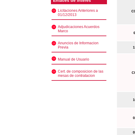
Enlaces de interés
Licitaciones Anteriores a
C0
01/12/2013
Adjudicaciones Acuerdos
Marco
0
Anuncios de Informacion
Previa
13
Manual de Usuario
Cert. de composicion de las
C0
mesas de contratacion
10
02
01