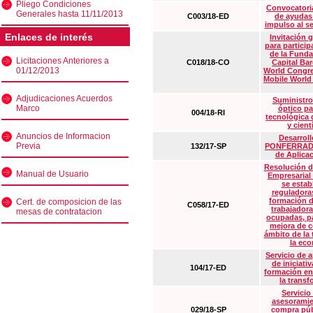
Pliego Condiciones
Convocatoria
Generales hasta 11/11/2013
C003/18-ED
de ayudas
impulso al s
Enlaces de interés
Invitación 
para particip
de la Funda
Licitaciones Anteriores a
C018/18-CO
Capital Ba
01/12/2013
World Congre
Mobile World
Adjudicaciones Acuerdos
Suministro
Marco
óptico pa
004/18-RI
tecnológica 
y cient
Anuncios de Informacion
Desarrollo
Previa
132/17-SP
PONFERRADA 
de Aplica
Resolución d
Manual de Usuario
Empresarial
se estab
reguladora
formación d
Cert. de composicion de las
C058/17-ED
trabajadora
mesas de contratacion
ocupadas, pa
mejora de c
ámbito de la
la eco
Servicio de 
de iniciati
104/17-ED
formación en
la transf
Servicio
asesoramie
029/18-SP
compra púb