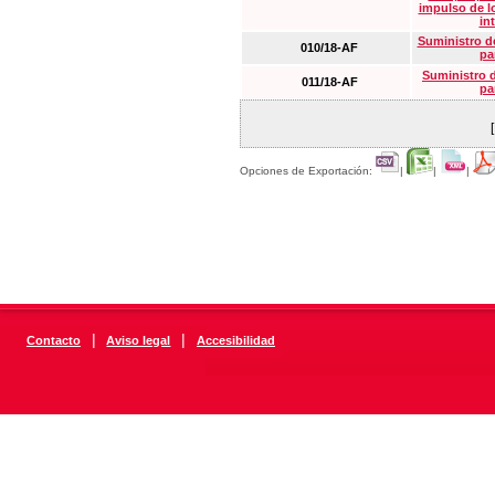
impulso de lo
in
Suministro de
010/18-AF
pa
Suministro 
011/18-AF
pa
Opciones de Exportación:
|
|
|
|
|
Contacto
Aviso legal
Accesibilidad