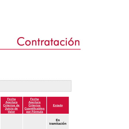
Fecha
Fecha
Apertura
Apertura
Criterios de
Criterios
Estado
Juicio de
Cuantificables
Valor
por Fórmula
En
tramitación