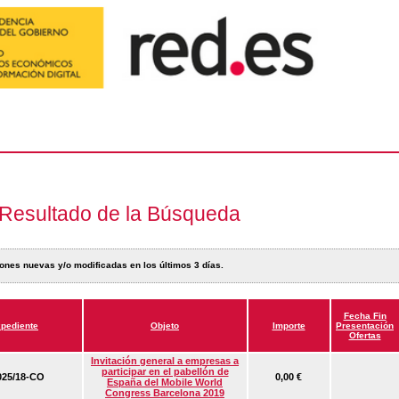
Resultado de la Búsqueda
ones nuevas y/o modificadas en los últimos 3 días.
Fecha Fin
pediente
Objeto
Importe
Presentación
Ofertas
Invitación general a empresas a
participar en el pabellón de
25/18-CO
0,00 €
España del Mobile World
Congress Barcelona 2019