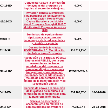
Convocatoria para la concesión
03/18-ED
de ayudas del programa de
0,00 €
impulso al sector del videojuego
Invitación general a empresas
para participar en los pabellones
de la Fundación Mobile World
18/18-CO
Capital Barcelona de: Mobile
0,00 €
World Congress Shanghái 2018 Y
Mobile World Congress Américas
2018
Suministro de equipamiento
óptico para la renovación
04/18-RI
0,00 €
tecnológica de la red académica
y científica española
Desarrollo de la Iniciativa
2/17-SP
PONFERRADA 3.0: Modificación
110.811,73 €
de Aplicaciones Existentes
Resolución de la Entidad Pública
Empresarial RED.ES, por la que
se establecen las bases
reguladoras del programa de
formación dirigido a personas
58/17-ED
10.925.000,00 €
trabajadoras prioritariamente
ocupadas, para la adquisición y
mejora de competencias en el
ámbito de la transformación y de
la economía digital
Servicio de apoyo a la ejecución
de iniciativas de impulso a la
4/17-ED
534.186,67 €
18-04-2018
formación en competencias para
la transformación digital
Servicio de asistencia y
asesoramiento en materia de
9/18-SP
compra pública innovadora e
74.380,17 €
28-03-2018