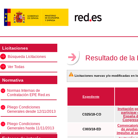
Licitaciones
Resultado de la
Búsqueda Licitaciones
Ver Todas
Licitaciones nuevas y/o modificadas en lo
Normativa
Normas Internas de
Contratación EPE Red.es
Expediente
Pliego Condiciones
Invitación g
Generales desde 12/11/2013
participar
C025/18-CO
España d
Congress
Pliego Condiciones
Convocatoria
Generales hasta 11/11/2013
C003/18-ED
de ayudas
impulso al s