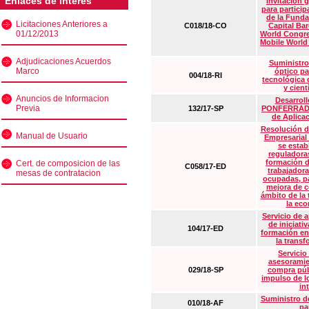
Enlaces de interés
Invitación 
para particip
de la Funda
Licitaciones Anteriores a
C018/18-CO
Capital Ba
01/12/2013
World Congre
Mobile World
Adjudicaciones Acuerdos
Suministro
Marco
óptico pa
004/18-RI
tecnológica 
y cient
Anuncios de Informacion
Desarrollo
Previa
132/17-SP
PONFERRADA 
de Aplica
Resolución d
Manual de Usuario
Empresarial
se estab
reguladora
formación d
Cert. de composicion de las
C058/17-ED
trabajadora
mesas de contratacion
ocupadas, pa
mejora de c
ámbito de la
la eco
Servicio de 
de iniciati
104/17-ED
formación en
la transf
Servicio
asesoramie
029/18-SP
compra púb
impulso de lo
in
Suministro de
010/18-AF
pa