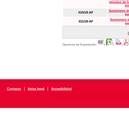
impulso de lo
in
Suministro de
010/18-AF
pa
Suministro 
011/18-AF
pa
Opciones de Exportación:
|
|
|
|
|
Contacto
Aviso legal
Accesibilidad