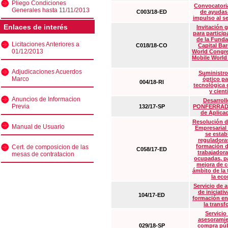
Pliego Condiciones
Convocatoria
Generales hasta 11/11/2013
C003/18-ED
de ayudas
impulso al s
Enlaces de interés
Invitación 
para particip
de la Funda
Licitaciones Anteriores a
C018/18-CO
Capital Ba
01/12/2013
World Congre
Mobile World
Adjudicaciones Acuerdos
Suministro
Marco
óptico pa
004/18-RI
tecnológica 
y cient
Anuncios de Informacion
Desarrollo
Previa
132/17-SP
PONFERRADA 
de Aplica
Resolución d
Manual de Usuario
Empresarial
se estab
reguladora
formación d
Cert. de composicion de las
C058/17-ED
trabajadora
mesas de contratacion
ocupadas, pa
mejora de c
ámbito de la
la eco
Servicio de 
de iniciati
104/17-ED
formación en
la transf
Servicio
asesoramie
029/18-SP
compra púb