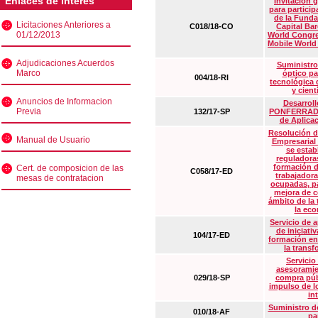
Enlaces de interés
Invitación 
para particip
de la Funda
Licitaciones Anteriores a
C018/18-CO
Capital Ba
01/12/2013
World Congre
Mobile World
Adjudicaciones Acuerdos
Suministro
Marco
óptico pa
004/18-RI
tecnológica 
y cient
Anuncios de Informacion
Desarrollo
Previa
132/17-SP
PONFERRADA 
de Aplica
Resolución d
Manual de Usuario
Empresarial
se estab
reguladora
formación d
Cert. de composicion de las
C058/17-ED
trabajadora
mesas de contratacion
ocupadas, pa
mejora de c
ámbito de la
la eco
Servicio de 
de iniciati
104/17-ED
formación en
la transf
Servicio
asesoramie
029/18-SP
compra púb
impulso de lo
in
Suministro de
010/18-AF
pa