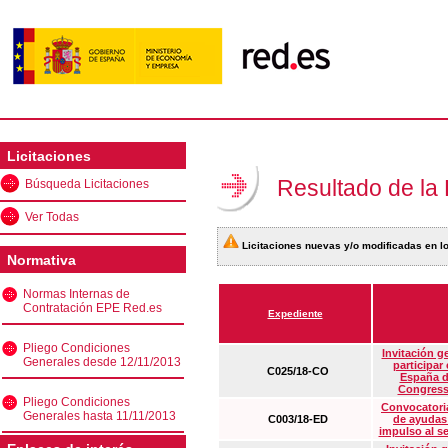
Licitaciones
Resultado de la
Búsqueda Licitaciones
Ver Todas
Licitaciones nuevas y/o modificadas en lo
Normativa
Normas Internas de
Contratación EPE Red.es
Expediente
Pliego Condiciones
Invitación g
Generales desde 12/11/2013
participar
C025/18-CO
España d
Congress
Pliego Condiciones
Convocatoria
Generales hasta 11/11/2013
C003/18-ED
de ayudas
impulso al s