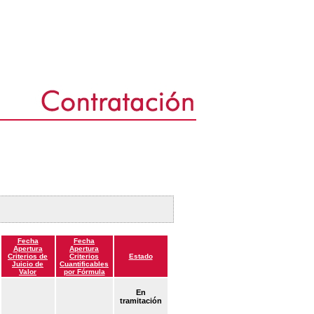
Fecha
Fecha
Apertura
Apertura
Criterios de
Criterios
Estado
Juicio de
Cuantificables
Valor
por Fórmula
En
tramitación