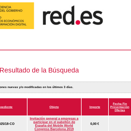
Resultado de la Búsqueda
ones nuevas y/o modificadas en los últimos 3 días.
Fecha Fin
pediente
Objeto
Importe
Presentación
Ofertas
Invitación general a empresas a
participar en el pabellón de
25/18-CO
0,00 €
España del Mobile World
Congress Barcelona 2019