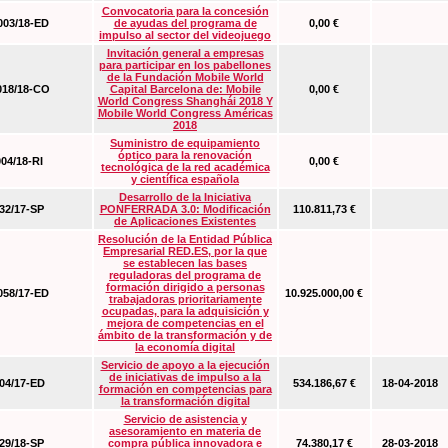
Convocatoria para la concesión
03/18-ED
de ayudas del programa de
0,00 €
impulso al sector del videojuego
Invitación general a empresas
para participar en los pabellones
de la Fundación Mobile World
18/18-CO
Capital Barcelona de: Mobile
0,00 €
World Congress Shanghái 2018 Y
Mobile World Congress Américas
2018
Suministro de equipamiento
óptico para la renovación
04/18-RI
0,00 €
tecnológica de la red académica
y científica española
Desarrollo de la Iniciativa
2/17-SP
PONFERRADA 3.0: Modificación
110.811,73 €
de Aplicaciones Existentes
Resolución de la Entidad Pública
Empresarial RED.ES, por la que
se establecen las bases
reguladoras del programa de
formación dirigido a personas
58/17-ED
10.925.000,00 €
trabajadoras prioritariamente
ocupadas, para la adquisición y
mejora de competencias en el
ámbito de la transformación y de
la economía digital
Servicio de apoyo a la ejecución
de iniciativas de impulso a la
4/17-ED
534.186,67 €
18-04-2018
formación en competencias para
la transformación digital
Servicio de asistencia y
asesoramiento en materia de
9/18-SP
compra pública innovadora e
74.380,17 €
28-03-2018