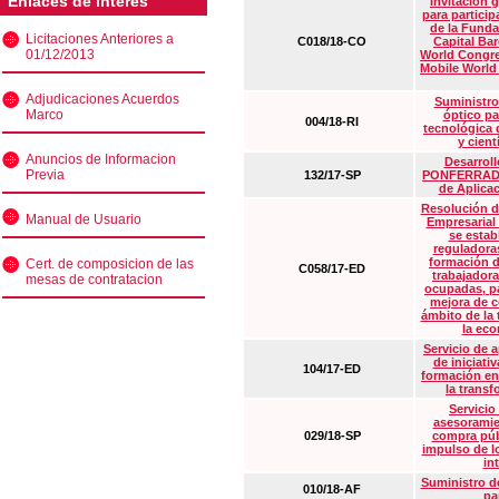
Enlaces de interés
Invitación 
para particip
de la Funda
Licitaciones Anteriores a
C018/18-CO
Capital Ba
01/12/2013
World Congre
Mobile World
Adjudicaciones Acuerdos
Suministro
Marco
óptico pa
004/18-RI
tecnológica 
y cient
Anuncios de Informacion
Desarrollo
Previa
132/17-SP
PONFERRADA 
de Aplica
Resolución d
Manual de Usuario
Empresarial
se estab
reguladora
formación d
Cert. de composicion de las
C058/17-ED
trabajadora
mesas de contratacion
ocupadas, pa
mejora de c
ámbito de la
la eco
Servicio de 
de iniciati
104/17-ED
formación en
la transf
Servicio
asesoramie
029/18-SP
compra púb
impulso de lo
in
Suministro de
010/18-AF
pa