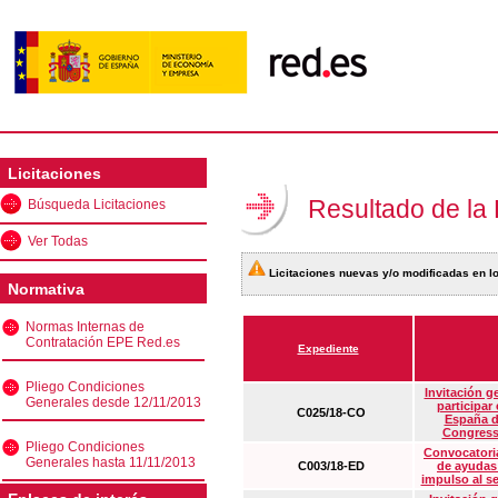
Licitaciones
Resultado de la
Búsqueda Licitaciones
Ver Todas
Licitaciones nuevas y/o modificadas en lo
Normativa
Normas Internas de
Contratación EPE Red.es
Expediente
Pliego Condiciones
Invitación g
Generales desde 12/11/2013
participar
C025/18-CO
España d
Congress
Pliego Condiciones
Convocatoria
Generales hasta 11/11/2013
C003/18-ED
de ayudas
impulso al s