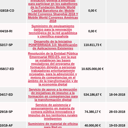
Invitación general a empresas
para participar en los pabellones
de la Fundación Mobile World
18/18-CO
Capital Barcelona de: Mobile
0,00 €
World Congress Shanghái 2018 Y
Mobile World Congress Américas
2018
Suministro de equipamiento
óptico para la renovación
04/18-RI
0,00 €
tecnológica de la red académica
y científica española
Desarrollo de la Iniciativa
2/17-SP
PONFERRADA 3.0: Modificación
110.811,73 €
de Aplicaciones Existentes
Resolución de la Entidad Pública
Empresarial RED.ES, por la que
se establecen las bases
reguladoras del programa de
formación dirigido a personas
58/17-ED
10.925.000,00 €
trabajadoras prioritariamente
ocupadas, para la adquisición y
mejora de competencias en el
ámbito de la transformación y de
la economía digital
Servicio de apoyo a la ejecución
de iniciativas de impulso a la
4/17-ED
534.186,67 €
18-04-2018
formación en competencias para
la transformación digital
Servicio de asistencia y
asesoramiento en materia de
9/18-SP
compra pública innovadora e
74.380,17 €
28-03-2018
impulso de los territorios rurales
inteligentes
Suministro de material de oficina
0/18-AF
40.000,00 €
19-03-2018
para Red.es