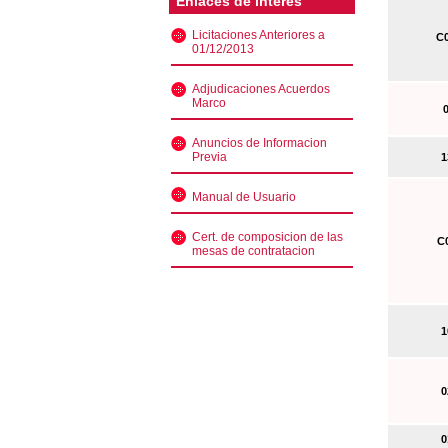
Enlaces de interés
Licitaciones Anteriores a
C0
01/12/2013
Adjudicaciones Acuerdos
Marco
0
Anuncios de Informacion
Previa
13
Manual de Usuario
Cert. de composicion de las
C0
mesas de contratacion
10
02
01