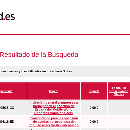
Resultado de la Búsqueda
ones nuevas y/o modificadas en los últimos 3 días.
Fecha Fin
pediente
Objeto
Importe
Presentación
Ofertas
Invitación general a empresas a
participar en el pabellón de
25/18-CO
0,00 €
España del Mobile World
Congress Barcelona 2019
Convocatoria para la concesión
03/18-ED
de ayudas del programa de
0,00 €
impulso al sector del videojuego