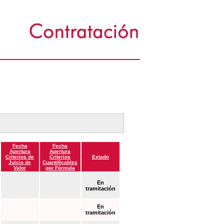
Fecha
Fecha
Apertura
Apertura
Criterios de
Criterios
Estado
Juicio de
Cuantificables
Valor
por Fórmula
En
tramitación
En
tramitación