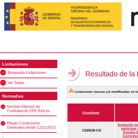
Licitaciones
Resultado de la
Búsqueda Licitaciones
Ver Todas
Licitaciones nuevas y/o modificadas en lo
Normativa
Normas Internas de
Contratación EPE Red.es
Expediente
Pliego Condiciones
Invitación g
Generales desde 12/11/2013
participar
C025/18-CO
España d
Congress