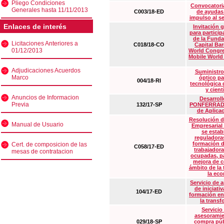
Pliego Condiciones
Convocatoria
Generales hasta 11/11/2013
C003/18-ED
de ayudas
impulso al s
Enlaces de interés
Invitación 
para particip
de la Funda
Licitaciones Anteriores a
C018/18-CO
Capital Ba
01/12/2013
World Congre
Mobile World
Adjudicaciones Acuerdos
Suministro
Marco
óptico pa
004/18-RI
tecnológica 
y cient
Anuncios de Informacion
Desarrollo
Previa
132/17-SP
PONFERRADA 
de Aplica
Resolución d
Manual de Usuario
Empresarial
se estab
reguladora
formación d
Cert. de composicion de las
C058/17-ED
trabajadora
mesas de contratacion
ocupadas, pa
mejora de c
ámbito de la
la eco
Servicio de 
de iniciati
104/17-ED
formación en
la transf
Servicio
asesoramie
029/18-SP
compra púb