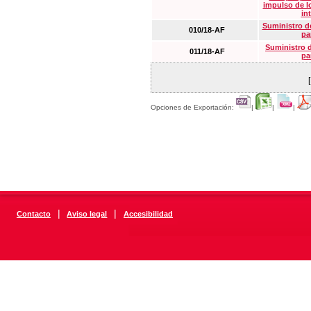
impulso de lo
in
Suministro de
010/18-AF
pa
Suministro 
011/18-AF
pa
Opciones de Exportación:
|
|
|
|
|
Contacto
Aviso legal
Accesibilidad