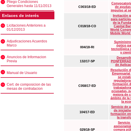
Pliego Condiciones
Convocatoria
Generales hasta 11/11/2013
C003/18-ED
de ayudas
impulso al s
Enlaces de interés
Invitación 
para particip
de la Funda
Licitaciones Anteriores a
C018/18-CO
Capital Ba
01/12/2013
World Congre
Mobile World
Adjudicaciones Acuerdos
Suministro
Marco
óptico pa
004/18-RI
tecnológica 
y cient
Anuncios de Informacion
Desarrollo
Previa
132/17-SP
PONFERRADA 
de Aplica
Resolución d
Manual de Usuario
Empresarial
se estab
reguladora
formación d
Cert. de composicion de las
C058/17-ED
trabajadora
mesas de contratacion
ocupadas, pa
mejora de c
ámbito de la
la eco
Servicio de 
de iniciati
104/17-ED
formación en
la transf
Servicio
asesoramie
029/18-SP
compra púb