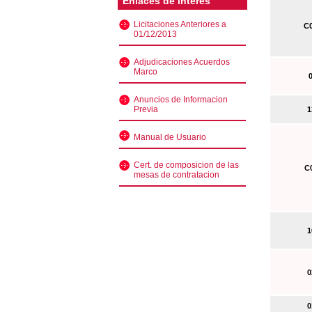
Enlaces de interés
Licitaciones Anteriores a
C0
01/12/2013
Adjudicaciones Acuerdos
Marco
0
Anuncios de Informacion
Previa
13
Manual de Usuario
Cert. de composicion de las
C0
mesas de contratacion
10
02
01