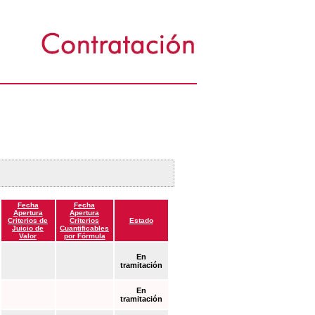
Fecha
Fecha
Apertura
Apertura
Criterios de
Criterios
Estado
Juicio de
Cuantificables
Valor
por Fórmula
En
tramitación
En
tramitación