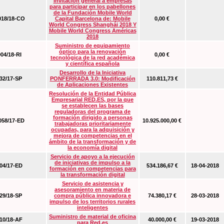
Invitación general a empresas
para participar en los pabellones
de la Fundación Mobile World
18/18-CO
Capital Barcelona de: Mobile
0,00 €
World Congress Shanghái 2018 Y
Mobile World Congress Américas
2018
Suministro de equipamiento
óptico para la renovación
04/18-RI
0,00 €
tecnológica de la red académica
y científica española
Desarrollo de la Iniciativa
2/17-SP
PONFERRADA 3.0: Modificación
110.811,73 €
de Aplicaciones Existentes
Resolución de la Entidad Pública
Empresarial RED.ES, por la que
se establecen las bases
reguladoras del programa de
formación dirigido a personas
58/17-ED
10.925.000,00 €
trabajadoras prioritariamente
ocupadas, para la adquisición y
mejora de competencias en el
ámbito de la transformación y de
la economía digital
Servicio de apoyo a la ejecución
de iniciativas de impulso a la
4/17-ED
534.186,67 €
18-04-2018
formación en competencias para
la transformación digital
Servicio de asistencia y
asesoramiento en materia de
9/18-SP
compra pública innovadora e
74.380,17 €
28-03-2018
impulso de los territorios rurales
inteligentes
Suministro de material de oficina
0/18-AF
40.000,00 €
19-03-2018
para Red.es