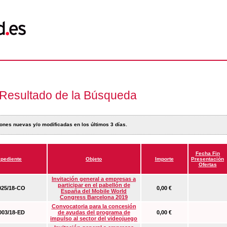
Resultado de la Búsqueda
ones nuevas y/o modificadas en los últimos 3 días.
Fecha Fin
pediente
Objeto
Importe
Presentación
Ofertas
Invitación general a empresas a
participar en el pabellón de
25/18-CO
0,00 €
España del Mobile World
Congress Barcelona 2019
Convocatoria para la concesión
03/18-ED
de ayudas del programa de
0,00 €
impulso al sector del videojuego