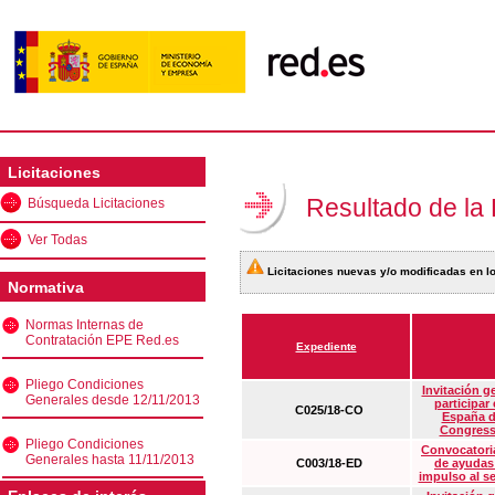
Licitaciones
Resultado de la
Búsqueda Licitaciones
Ver Todas
Licitaciones nuevas y/o modificadas en lo
Normativa
Normas Internas de
Contratación EPE Red.es
Expediente
Pliego Condiciones
Invitación g
Generales desde 12/11/2013
participar
C025/18-CO
España d
Congress
Pliego Condiciones
Convocatoria
Generales hasta 11/11/2013
C003/18-ED
de ayudas
impulso al s