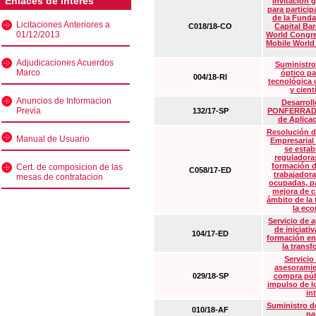
Enlaces de interés
Invitación 
para particip
de la Funda
Licitaciones Anteriores a
C018/18-CO
Capital Ba
01/12/2013
World Congre
Mobile World
Adjudicaciones Acuerdos
Suministro
Marco
óptico pa
004/18-RI
tecnológica 
y cient
Anuncios de Informacion
Desarrollo
Previa
132/17-SP
PONFERRADA 
de Aplica
Resolución d
Manual de Usuario
Empresarial
se estab
reguladora
formación d
Cert. de composicion de las
C058/17-ED
trabajadora
mesas de contratacion
ocupadas, pa
mejora de c
ámbito de la
la eco
Servicio de 
de iniciati
104/17-ED
formación en
la transf
Servicio
asesoramie
029/18-SP
compra púb
impulso de lo
in
Suministro de
010/18-AF
pa