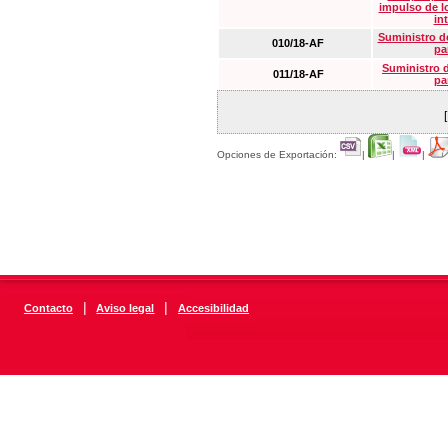
impulso de lo
in
Suministro de
010/18-AF
pa
Suministro 
011/18-AF
pa
Opciones de Exportación:
|
|
|
|
|
Contacto
Aviso legal
Accesibilidad