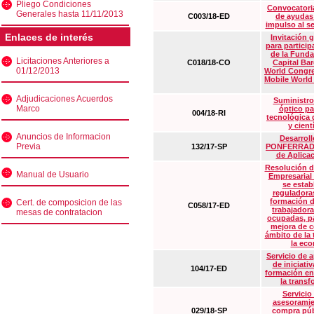
Pliego Condiciones
Convocatoria
Generales hasta 11/11/2013
C003/18-ED
de ayudas
impulso al s
Enlaces de interés
Invitación 
para particip
de la Funda
Licitaciones Anteriores a
C018/18-CO
Capital Ba
01/12/2013
World Congre
Mobile World
Adjudicaciones Acuerdos
Suministro
Marco
óptico pa
004/18-RI
tecnológica 
y cient
Anuncios de Informacion
Desarrollo
Previa
132/17-SP
PONFERRADA 
de Aplica
Resolución d
Manual de Usuario
Empresarial
se estab
reguladora
formación d
Cert. de composicion de las
C058/17-ED
trabajadora
mesas de contratacion
ocupadas, pa
mejora de c
ámbito de la
la eco
Servicio de 
de iniciati
104/17-ED
formación en
la transf
Servicio
asesoramie
029/18-SP
compra púb