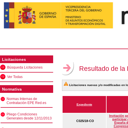
Licitaciones
Resultado de la
Búsqueda Licitaciones
Ver Todas
Licitaciones nuevas y/o modificadas en lo
Normativa
Normas Internas de
Contratación EPE Red.es
Expediente
Pliego Condiciones
Invitación g
Generales desde 12/11/2013
participar
C025/18-CO
España d
Congress