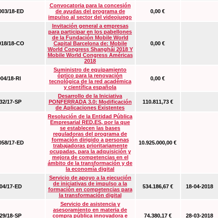
Convocatoria para la concesión
03/18-ED
de ayudas del programa de
0,00 €
impulso al sector del videojuego
Invitación general a empresas
para participar en los pabellones
de la Fundación Mobile World
18/18-CO
Capital Barcelona de: Mobile
0,00 €
World Congress Shanghái 2018 Y
Mobile World Congress Américas
2018
Suministro de equipamiento
óptico para la renovación
04/18-RI
0,00 €
tecnológica de la red académica
y científica española
Desarrollo de la Iniciativa
2/17-SP
PONFERRADA 3.0: Modificación
110.811,73 €
de Aplicaciones Existentes
Resolución de la Entidad Pública
Empresarial RED.ES, por la que
se establecen las bases
reguladoras del programa de
formación dirigido a personas
58/17-ED
10.925.000,00 €
trabajadoras prioritariamente
ocupadas, para la adquisición y
mejora de competencias en el
ámbito de la transformación y de
la economía digital
Servicio de apoyo a la ejecución
de iniciativas de impulso a la
4/17-ED
534.186,67 €
18-04-2018
formación en competencias para
la transformación digital
Servicio de asistencia y
asesoramiento en materia de
9/18-SP
compra pública innovadora e
74.380,17 €
28-03-2018