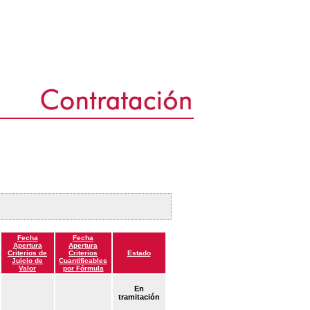
Fecha
Fecha
Apertura
Apertura
Criterios de
Criterios
Estado
Juicio de
Cuantificables
Valor
por Fórmula
En
tramitación