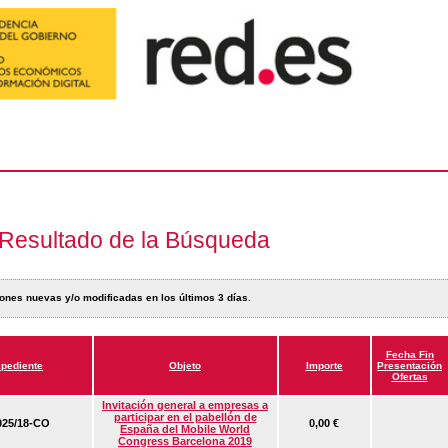
Resultado de la Búsqueda
ones nuevas y/o modificadas en los últimos 3 días.
Fecha Fin
pediente
Objeto
Importe
Presentación
Ofertas
Invitación general a empresas a
participar en el pabellón de
25/18-CO
0,00 €
España del Mobile World
Congress Barcelona 2019